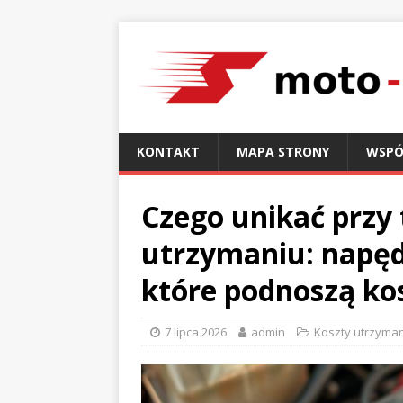
KONTAKT
MAPA STRONY
WSPÓ
Czego unikać przy
utrzymaniu: napęd,
które podnoszą ko
7 lipca 2026
admin
Koszty utrzyma