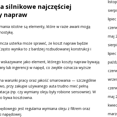
listo
ia silnikowe najczęściej
sierp
y napraw
lipie
ania istotne są elementy, które w razie awarii mogą
czer
nostykę.
maj 
ncza usterka może sprawić, że koszt napraw będzie
sierp
zęsto wynika to z bardziej rozbudowanej konstrukcji i
lipie
 wskazywane jako element, którego koszty napraw bywają
paźdz
y lub ingerencji w napęd, co zwykle oznacza wyższe
czer
wrze
 na warunki pracy oraz jakość smarowania — szczególnie
owo, przy zakupie używanego auta trudno mieć pełną
czer
tacja (np. czy wymiany oleju były robione sensownie). W
maj 
bo bywa kosztowna.
kwie
ędowego jest regularna wymiana oleju z filtrem oraz
marz
ki napędowej.