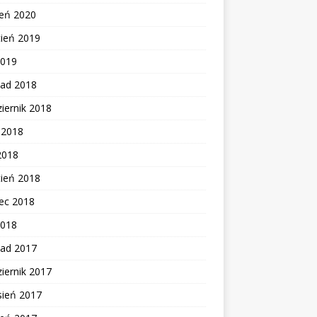
zeń 2020
cień 2019
2019
pad 2018
iernik 2018
c 2018
2018
cień 2018
ec 2018
2018
pad 2017
iernik 2017
sień 2017