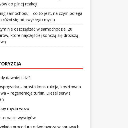
ów do pilnej reakcji
ing samochodu – co to jest, na czym polega
m różni się od zwykłego mycia
zym nie oszczędzać w samochodzie: 20
rów, które najczęściej kończą się droższą
awą
ORYZCJA
dy dawniej i dziś
sprężarka – prosta konstrukcja, kosztowna
wa – regeneracja turbin. Diesel serwis
ań
oby mycia wozu
w temacie wyścigów
wygląda procedura odwoławcza w sprawach