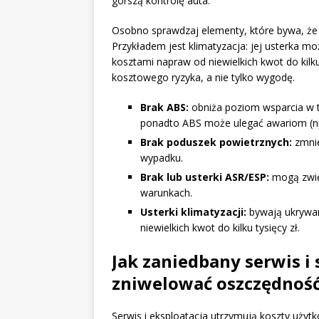
gorszą kontrolę auta.
Osobno sprawdzaj elementy, które bywa, że 
Przykładem jest klimatyzacja: jej usterka mo
kosztami napraw od niewielkich kwot do kilku
kosztowego ryzyka, a nie tylko wygodę.
Brak ABS:
obniża poziom wsparcia w t
ponadto ABS może ulegać awariom (np
Brak poduszek powietrznych:
zmnie
wypadku.
Brak lub usterki ASR/ESP:
mogą zwięk
warunkach.
Usterki klimatyzacji:
bywają ukrywan
niewielkich kwot do kilku tysięcy zł.
Jak zaniedbany serwis i 
zniwelować oszczędność
Serwis i eksploatacja utrzymują koszty użyt