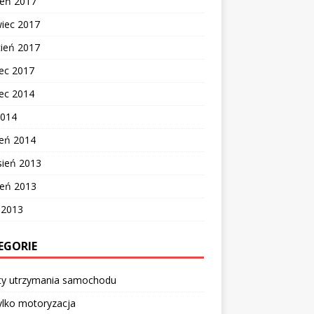
ień 2017
wiec 2017
cień 2017
ec 2017
ec 2014
2014
zeń 2014
sień 2013
ień 2013
c 2013
EGORIE
ty utrzymania samochodu
ylko motoryzacja