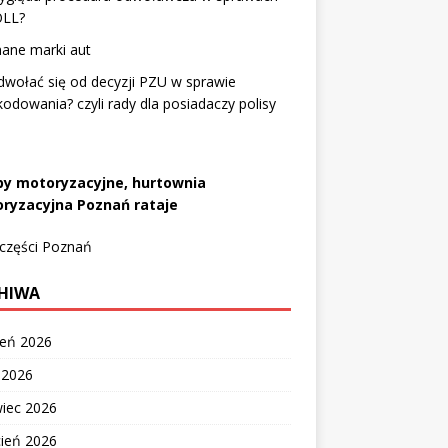
OLL?
ane marki aut
dwołać się od decyzji PZU w sprawie
odowania? czyli rady dla posiadaczy polisy
py motoryzacyjne, hurtownia
ryzacyjna Poznań rataje
 części Poznań
HIWA
ień 2026
c 2026
wiec 2026
cień 2026