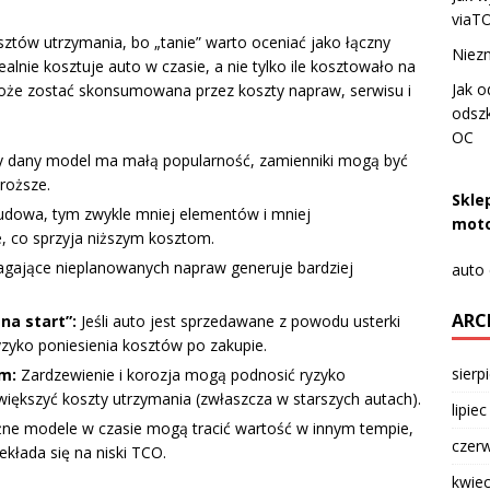
viaT
sztów utrzymania, bo „tanie” warto oceniać jako łączny
Niezn
alnie kosztuje auto w czasie, a nie tylko ile kosztowało na
Jak o
może zostać skonsumowana przez koszty napraw, serwisu i
odszk
OC
 dany model ma małą popularność, zamienniki mogą być
roższe.
Skle
udowa, tym zwykle mniej elementów i mniej
moto
, co sprzyja niższym kosztom.
gające nieplanowanych napraw generuje bardziej
auto
ARC
na start”:
Jeśli auto jest sprzedawane z powodu usterki
yzyko poniesienia kosztów po zakupie.
sierp
em:
Zardzewienie i korozja mogą podnosić ryzyko
iększyć koszty utrzymania (zwłaszcza w starszych autach).
lipie
ne modele w czasie mogą tracić wartość w innym tempie,
czer
ekłada się na niski TCO.
kwie