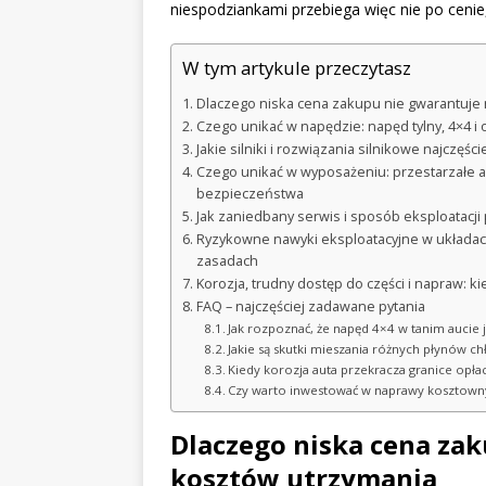
niespodziankami przebiega więc nie po cenie
W tym artykule przeczytasz
Dlaczego niska cena zakupu nie gwarantuje 
Czego unikać w napędzie: napęd tylny, 4×4 i
Jakie silniki i rozwiązania silnikowe najczęś
Czego unikać w wyposażeniu: przestarzałe au
bezpieczeństwa
Jak zaniedbany serwis i sposób eksploatacj
Ryzykowne nawyki eksploatacyjne w układach 
zasadach
Korozja, trudny dostęp do części i napraw: 
FAQ – najczęściej zadawane pytania
Jak rozpoznać, że napęd 4×4 w tanim aucie 
Jakie są skutki mieszania różnych płynów c
Kiedy korozja auta przekracza granice opła
Czy warto inwestować w naprawy kosztowny
Dlaczego niska cena zak
kosztów utrzymania