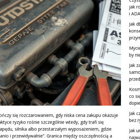
jak r
i ADA
Jak d
kons
przy
Mycie
by ni
Jak z
samoc
przed
Kosm
co si
dopie
Jak c
ończy się rozczarowaniem, gdy niska cena zakupu okazuje
bez r
tyce ryzyko rośnie szczególnie wtedy, gdy trafi się
apędu, silnika albo przestarzałym wyposażeniem, gdzie
Jak u
tanio i przewidywalnie”. Granica między oszczędnością a
najwa