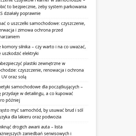
obić to bezpiecznie, żeby system parkowania
S działały poprawnie
bać o uszczelki samochodowe: czyszczenie,
erwacja i zimowa ochrona przed
marzaniem
 komory silnika – czy warto i na co uważać,
e uszkodzić elektryki
abezpieczyć plastiki zewnętrzne w
hodzie: czyszczenie, renowacja i ochrona
 UV oraz solą
etyki samochodowe dla początkujących –
ę przydaje w detailingu, a co kupować
ro później
zęsto myć samochód, by usuwać brud i sól
yzyka dla lakieru oraz podwozia
niknąć drogich awarii auta – lista
żniejszych zaniedbań serwisowych i