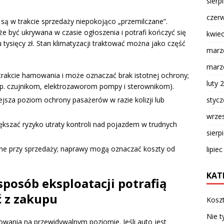
sierp
czer
są w trakcie sprzedaży niepokojąco „przemilczane”.
że być ukrywana w czasie ogłoszenia i potrafi kończyć się
kwie
 tysięcy zł. Stan klimatyzacji traktować można jako część
marz
marz
rakcie hamowania i może oznaczać brak istotnej ochrony;
luty 
. czujnikom, elektrozaworom pompy i sterownikom).
styc
jsza poziom ochrony pasażerów w razie kolizji lub
wrze
szać ryzyko utraty kontroli nad pojazdem w trudnych
sierp
e przy sprzedaży; naprawy mogą oznaczać koszty od
lipie
KAT
sposób eksploatacji potrafią
 z zakupu
Kosz
Nie t
kowania na przewidywalnym poziomie. Jeśli auto jest