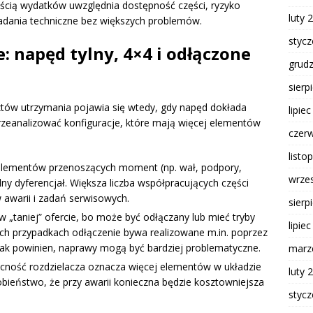
cią wydatków uwzględnia dostępność części, ryzyko
luty 
adania techniczne bez większych problemów.
styc
: napęd tylny, 4×4 i odłączone
grud
sierp
tów utrzymania pojawia się wtedy, gdy napęd dokłada
lipie
zeanalizować konfiguracje, które mają więcej elementów
czer
.
listo
ementów przenoszących moment (np. wał, podpory,
wrze
ny dyferencjał. Większa liczba współpracujących części
 awarii i zadań serwisowych.
sierp
 „taniej” ofercie, bo może być odłączany lub mieć tryby
lipie
ch przypadkach odłączenie bywa realizowane m.in. poprzez
 jak powinien, naprawy mogą być bardziej problematyczne.
marz
ność rozdzielacza oznacza więcej elementów w układzie
luty 
eństwo, że przy awarii konieczna będzie kosztowniejsza
styc