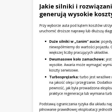
Jakie silniki i rozwiązan
generują wysokie koszt
Przy wyborze auta pod kątem kosztów utrzym
uruchomić droższe naprawy lub dłuższą diag
Duże silniki w „tanim” aucie:
pojedy
niewspółmierny do wartości pojazdu. C
większej liczby pracujących układów.
Dwumasowe koło zamachowe:
jest
wysokie. Awaria może wymagać wymian
koszty serwisowe.
Turbosprężarka:
turbo jest wrażliwe
na jakość oleju i przegrzanie. Dodatk
pewność, jak była prowadzona eksploa
praktyce regeneracja lub wymiana tur
Podstawą ograniczania ryzyka dla układu nap
pilnowanie prawidłowej eksploatacji jednost