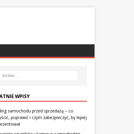
ATNIE WPISY
ling samochodu przed sprzedażą – co
ścić, poprawić i czym zabezpieczyć, by lepiej
rezentował
czenie czujników i kamer w samochodzie –