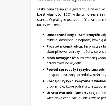
Niska cena zakupu nie gwarantuje niskich ko
koszt własności (TCO) w danym okresie: ile re
starcie. W praktyce oszczędność z zakupu 
utraty wartości.
Dostępność części zamiennych:
Gdy
trudniej dostępne, a naprawy bywają d
Prostota konstrukcji:
Im prostsza b
skomplikowanych czynności w serwisie
Mała awaryjność:
Auto rzadziej wyma
przewidywalne wydatki.
Powód sprzedaży i ryzyko „usterki 
będącej przyczyną sprzedaży, rośnie r
Korozja i ryzyko związane z wieki
problemów, które potrafią znacząco zw
Utrata wartości (amortyzacja):
Róż
więc niska cena zakupu nie zawsze prz