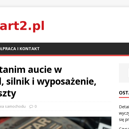
ŁPRACA I KONTAKT
 tanim aucie w
 silnik i wyposażenie,
szty
OST
nia samochodu
0
Detai
wyczy
się p
Czysz