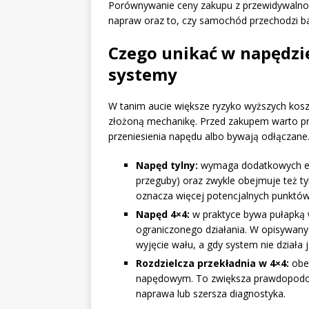
Porównywanie ceny zakupu z przewidywalnoś
napraw oraz to, czy samochód przechodzi b
Czego unikać w napędzie
systemy
W tanim aucie większe ryzyko wyższych kosz
złożoną mechanikę. Przed zakupem warto pr
przeniesienia napędu albo bywają odłączane
Napęd tylny:
wymaga dodatkowych el
przeguby) oraz zwykle obejmuje też tyl
oznacza więcej potencjalnych punktów
Napęd 4×4:
w praktyce bywa pułapką w
ograniczonego działania. W opisywany
wyjęcie wału, a gdy system nie działa
Rozdzielcza przekładnia w 4×4:
obec
napędowym. To zwiększa prawdopodobi
naprawa lub szersza diagnostyka.