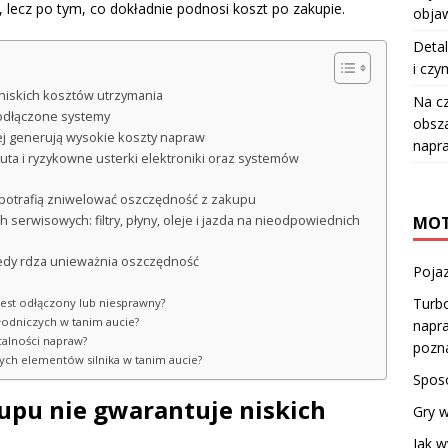
, lecz po tym, co dokładnie podnosi koszt po zakupie.
objaw
Detal
i czy
niskich kosztów utrzymania
Na c
 odłączone systemy
obsza
ciej generują wysokie koszty napraw
napr
ta i ryzykowne usterki elektroniki oraz systemów
i potrafią zniwelować oszczędność z zakupu
MOT
serwisowych: filtry, płyny, oleje i jazda na nieodpowiednich
kiedy rdza unieważnia oszczędność
Pojaz
Turbo
jest odłączony lub niesprawny?
hłodniczych w tanim aucie?
napra
calności napraw?
pozn
ch elementów silnika w tanim aucie?
Spos
upu nie gwarantuje niskich
Gry 
Jak 