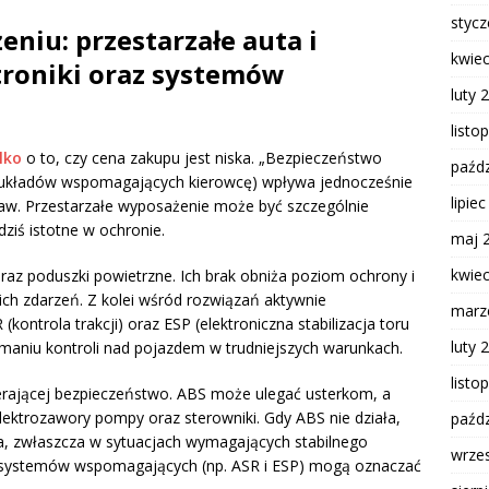
styc
niu: przestarzałe auta i
kwie
troniki oraz systemów
luty 
listo
lko
o to, czy cena zakupu jest niska. „Bezpieczeństwo
paźdz
ć układów wspomagających kierowcę) wpływa jednocześnie
lipie
aw. Przestarzałe wyposażenie może być szczególnie
ziś istotne w ochronie.
maj 
kwie
z poduszki powietrzne. Ich brak obniża poziom ochrony i
ich zdarzeń. Z kolei wśród rozwiązań aktywnie
marz
ontrola trakcji) oraz ESP (elektroniczna stabilizacja toru
luty 
maniu kontroli nad pojazdem w trudniejszych warunkach.
listo
ierającej bezpieczeństwo. ABS może ulegać usterkom, a
lektrozawory pompy oraz sterowniki. Gdy ABS nie działa,
paźdz
a, zwłaszcza w sytuacjach wymagających stabilnego
wrze
 systemów wspomagających (np. ASR i ESP) mogą oznaczać