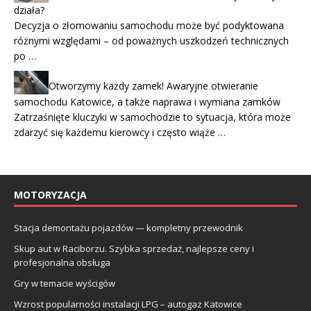
działa?
Decyzja o złomowaniu samochodu może być podyktowana
różnymi względami – od poważnych uszkodzeń technicznych
po …
Otworzymy każdy zamek! Awaryjne otwieranie
samochodu Katowice, a także naprawa i wymiana zamków
Zatrzaśnięte kluczyki w samochodzie to sytuacja, która może
zdarzyć się każdemu kierowcy i często wiąże …
MOTORYZACJA
Stacja demontażu pojazdów — kompletny przewodnik
Skup aut w Raciborzu. Szybka sprzedaż, najlepsze ceny i
profesjonalna obsługa
Gry w temacie wyścigów
Wzrost popularności instalacji LPG – autogaz Katowice