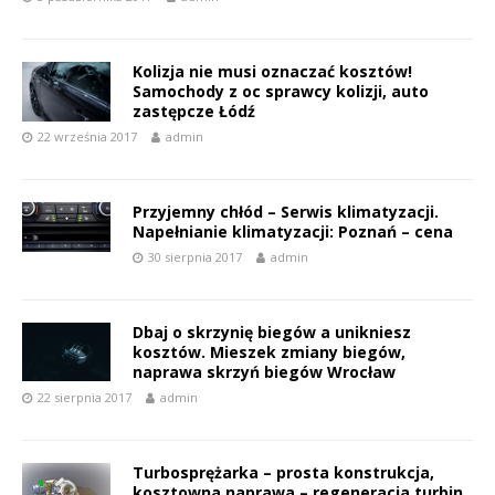
Kolizja nie musi oznaczać kosztów!
Samochody z oc sprawcy kolizji, auto
zastępcze Łódź
22 września 2017
admin
Przyjemny chłód – Serwis klimatyzacji.
Napełnianie klimatyzacji: Poznań – cena
30 sierpnia 2017
admin
Dbaj o skrzynię biegów a unikniesz
kosztów. Mieszek zmiany biegów,
naprawa skrzyń biegów Wrocław
22 sierpnia 2017
admin
Turbosprężarka – prosta konstrukcja,
kosztowna naprawa – regeneracja turbin.