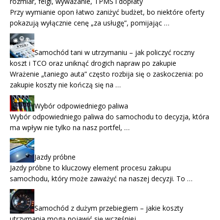
rozmiar, felgi, wyważanie, TPMS i dopłaty
Przy wymianie opon łatwo zaniżyć budżet, bo niektóre oferty
pokazują wyłącznie cenę „za usługę”, pomijając …
Samochód tani w utrzymaniu – jak policzyć roczny
koszt i TCO oraz uniknąć drogich napraw po zakupie
Wrażenie „taniego auta” często rozbija się o zaskoczenia: po
zakupie koszty nie kończą się na …
Wybór odpowiedniego paliwa
Wybór odpowiedniego paliwa do samochodu to decyzja, która
ma wpływ nie tylko na nasz portfel, …
Jazdy próbne
Jazdy próbne to kluczowy element procesu zakupu
samochodu, który może zaważyć na naszej decyzji. To …
Samochód z dużym przebiegiem – jakie koszty
utrzymania mogą pojawić się wcześniej