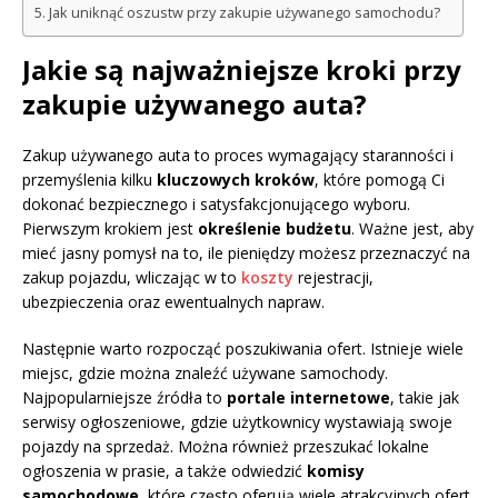
Jak uniknąć oszustw przy zakupie używanego samochodu?
Jakie są najważniejsze kroki przy
zakupie używanego auta?
Zakup używanego auta to proces wymagający staranności i
przemyślenia kilku
kluczowych kroków
, które pomogą Ci
dokonać bezpiecznego i satysfakcjonującego wyboru.
Pierwszym krokiem jest
określenie budżetu
. Ważne jest, aby
mieć jasny pomysł na to, ile pieniędzy możesz przeznaczyć na
zakup pojazdu, wliczając w to
koszty
rejestracji,
ubezpieczenia oraz ewentualnych napraw.
Następnie warto rozpocząć poszukiwania ofert. Istnieje wiele
miejsc, gdzie można znaleźć używane samochody.
Najpopularniejsze źródła to
portale internetowe
, takie jak
serwisy ogłoszeniowe, gdzie użytkownicy wystawiają swoje
pojazdy na sprzedaż. Można również przeszukać lokalne
ogłoszenia w prasie, a także odwiedzić
komisy
samochodowe
, które często oferują wiele atrakcyjnych ofert