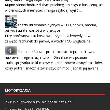
Kupno samochodu z dużym przebiegiem często kusi ceną, ale
w pierwszych miesiącach mogą szybciej wyjść …
Koszty utrzymania hybrydy – TCO, serwis, bateria,
paliwo i utrata wartości w praktyce
Przy porównywaniu kosztów utrzymania hybrydy łatwo
zawęzić rachunek do paliwa, a wtedy TCO wygląda na …
Turbosprężarka – prosta konstrukcja, kosztowna
naprawa – regeneracja turbin. Diesel serwis poznań
Turbosprężarka to kluczowy element nowoczesnych silników,
który potrafi znacznie zwiększyć ich moc, jednak jej awarie …
MOTORYZACJA
Jak kupić używane auto i nie dać się oszukać
Informacje o Audi A4 (S4, RS4)