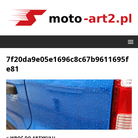
7f20da9e05e1696c8c67b9611695f
e81
WRÓĆ DO ARTYKUŁU