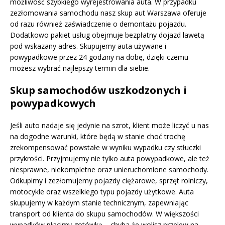
możliwość szybkiego wyrejestrowania auta. W przypadku
zezłomowania samochodu nasz skup aut Warszawa oferuje
od razu również zaświadczenie o demontażu pojazdu.
Dodatkowo pakiet usług obejmuje bezpłatny dojazd lawetą
pod wskazany adres. Skupujemy auta używane i
powypadkowe przez 24 godziny na dobę, dzięki czemu
możesz wybrać najlepszy termin dla siebie.
Skup samochodów uszkodzonych i
powypadkowych
Jeśli auto nadaje się jedynie na szrot, klient może liczyć u nas
na dogodne warunki, które będą w stanie choć trochę
zrekompensować powstałe w wyniku wypadku czy stłuczki
przykrości. Przyjmujemy nie tylko auta powypadkowe, ale też
niesprawne, niekompletne oraz unieruchomione samochody.
Odkupimy i zezłomujemy pojazdy ciężarowe, sprzęt rolniczy,
motocykle oraz wszelkiego typu pojazdy użytkowe. Auta
skupujemy w każdym stanie technicznym, zapewniając
transport od klienta do skupu samochodów. W większości
wypadków płacimy gotówką – chyba że wolisz przelew na