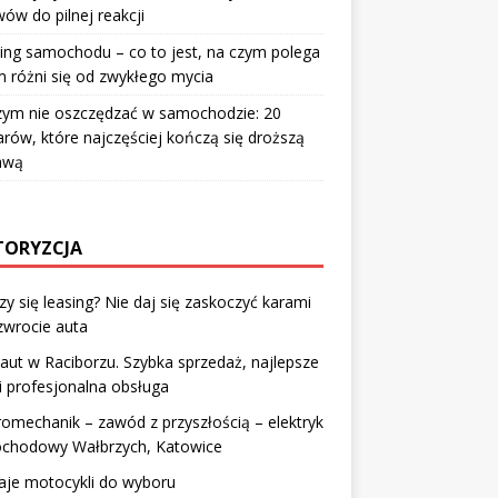
ów do pilnej reakcji
ing samochodu – co to jest, na czym polega
m różni się od zwykłego mycia
zym nie oszczędzać w samochodzie: 20
rów, które najczęściej kończą się droższą
awą
ORYZCJA
y się leasing? Nie daj się zaskoczyć karami
zwrocie auta
aut w Raciborzu. Szybka sprzedaż, najlepsze
i profesjonalna obsługa
romechanik – zawód z przyszłością – elektryk
chodowy Wałbrzych, Katowice
aje motocykli do wyboru