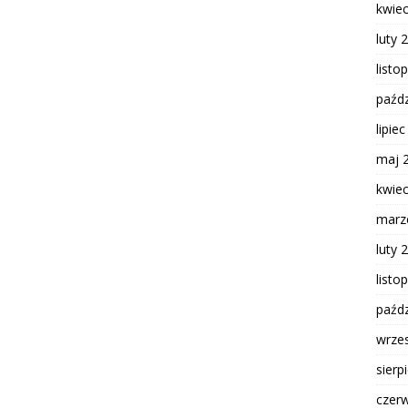
kwie
luty 
listo
paźdz
lipie
maj 
kwie
marz
luty 
listo
paźdz
wrze
sierp
czer