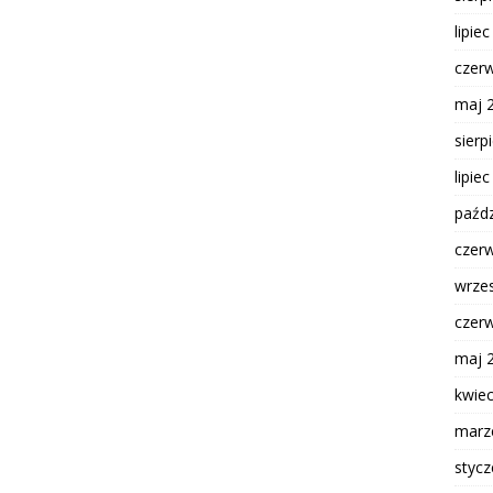
lipie
czer
maj 
sierp
lipie
paźdz
czer
wrze
czer
maj 
kwie
marz
styc