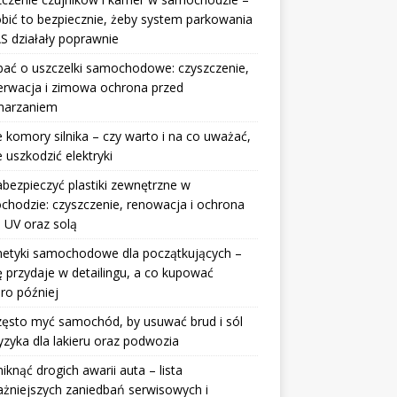
obić to bezpiecznie, żeby system parkowania
S działały poprawnie
bać o uszczelki samochodowe: czyszczenie,
erwacja i zimowa ochrona przed
marzaniem
 komory silnika – czy warto i na co uważać,
e uszkodzić elektryki
abezpieczyć plastiki zewnętrzne w
hodzie: czyszczenie, renowacja i ochrona
 UV oraz solą
etyki samochodowe dla początkujących –
ę przydaje w detailingu, a co kupować
ro później
zęsto myć samochód, by usuwać brud i sól
yzyka dla lakieru oraz podwozia
niknąć drogich awarii auta – lista
żniejszych zaniedbań serwisowych i