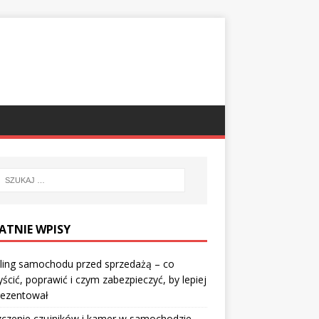
ATNIE WPISY
ling samochodu przed sprzedażą – co
ścić, poprawić i czym zabezpieczyć, by lepiej
rezentował
czenie czujników i kamer w samochodzie –