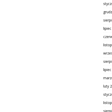
styc
grud
sierp
lipie
czer
listo
wrze
sierp
lipie
marz
luty 
styc
listo
sierp