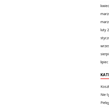
kwie
marz
marz
luty 
styc
wrze
sierp
lipie
KAT
Kosz
Nie t
Pielę