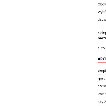
Obow
Wybó
Usuwa
Skle
moto
auto
ARC
sierp
lipie
czer
kwie
luty 