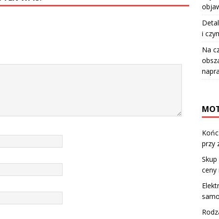
objaw
Detal
i czy
Na c
obsza
napr
MOT
Kończ
przy 
Skup 
ceny 
Elekt
samo
Rodz