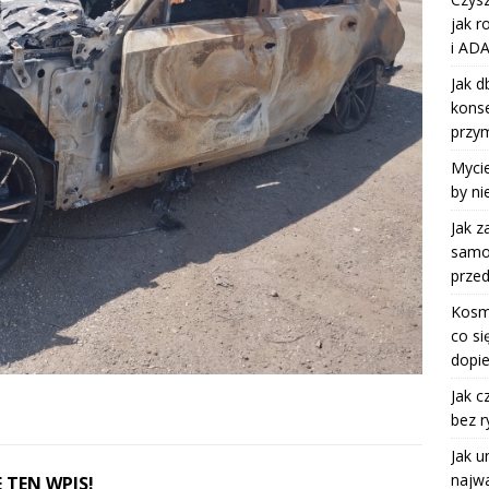
jak r
i ADA
Jak d
kons
przy
Mycie
by ni
Jak z
samoc
przed
Kosm
co si
dopie
Jak c
bez r
Jak u
najwa
 TEN WPIS!