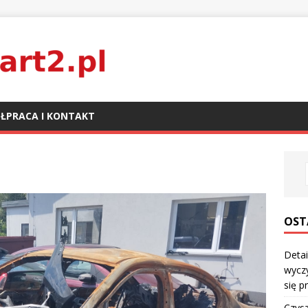
ŁPRACA I KONTAKT
OST
Detai
wyczy
się p
Czysz