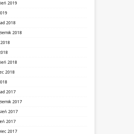
cień 2019
2019
pad 2018
iernik 2018
c 2018
2018
cień 2018
ec 2018
2018
pad 2017
iernik 2017
sień 2017
ień 2017
wiec 2017