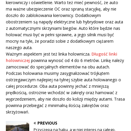
kierowniczy i oświetlenie. Warto też mieć pewność, że auto
ma ważne ubezpieczenie OC oraz spraną stacyjkę, aby nie
doszło do zablokowania kierownicy. Dodatkowym
obostrzeniem są napędy elektryczne lub hybrydowe oraz auta
z automatycznymi skrzyniami biegów. Auto które będzie nas
holować musi być w pełni sprawne, a jego silnik musi być
mocny na tyle, że poradzi sobie z dodatkowym ciężarem
naszego auta.
Ważnym aspektem jest też linka holownicza.
Długość linki
holowniczej
powinna wynosić od 4 do 6 metrów. Linkę należy
zamocować do specjalnych elementów na obu autach.
Podczas holowania musimy zasygnalizować trójkątem
ostrzegawczym najlepiej na tylnej szybie auta holowanego o
całej procedurze. Oba auta powinny jechać z mniejszą
prędkością, ostrożnie wchodzić w zakręty oraz hamować z
wyprzedzeniem, aby nie doszło do kolizji między autami. Trasa
powinna przebiegać z minimalną ilością zakrętów oraz
skrzyżowań.
PREVIOUS
Przyczepa na haku, a w niej interes na całego.