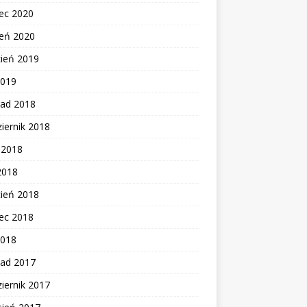
ec 2020
zeń 2020
cień 2019
2019
pad 2018
iernik 2018
c 2018
2018
cień 2018
ec 2018
2018
pad 2017
iernik 2017