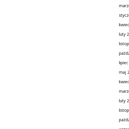
marz
styc
kwie
luty 
listo
paźdz
lipie
maj 
kwie
marz
luty 
listo
paźdz