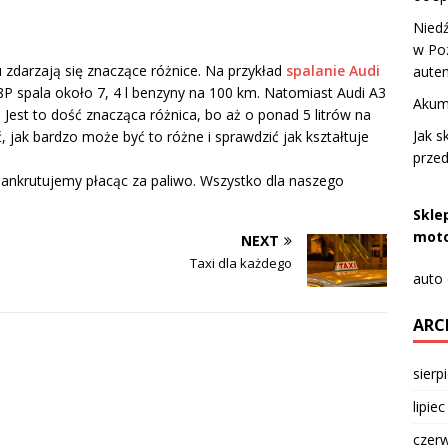
Nied
w Po
 zdarzają się znaczące różnice. Na przykład
spalanie Audi
aute
P spala około 7, 4 l benzyny na 100 km. Natomiast Audi A3
Akum
. Jest to dość znacząca różnica, bo aż o ponad 5 litrów na
Jak s
 jak bardzo może być to różne i sprawdzić jak kształtuje
prze
 zbankrutujemy płacąc za paliwo. Wszystko dla naszego
Skle
moto
NEXT
Taxi dla każdego
auto
ARC
sierp
lipie
czer