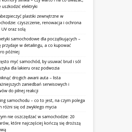
e uszkodzić elektryki
abezpieczyć plastiki zewnętrzne w
hodzie: czyszczenie, renowacja i ochrona
 UV oraz solą
etyki samochodowe dla początkujących –
ę przydaje w detailingu, a co kupować
ro później
zęsto myć samochód, by usuwać brud i sól
yzyka dla lakieru oraz podwozia
niknąć drogich awarii auta – lista
żniejszych zaniedbań serwisowych i
ów do pilnej reakcji
ing samochodu – co to jest, na czym polega
m różni się od zwykłego mycia
zym nie oszczędzać w samochodzie: 20
rów, które najczęściej kończą się droższą
awą