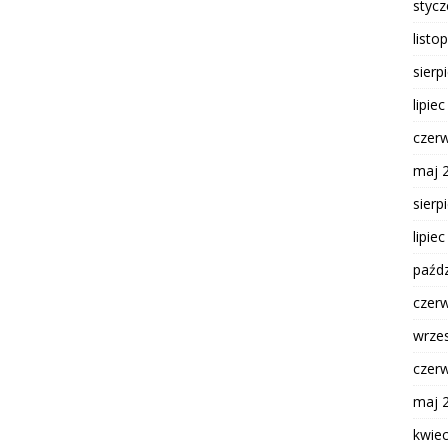
styc
listo
sierp
lipie
czer
maj 
sierp
lipie
paźdz
czer
wrze
czer
maj 
kwie