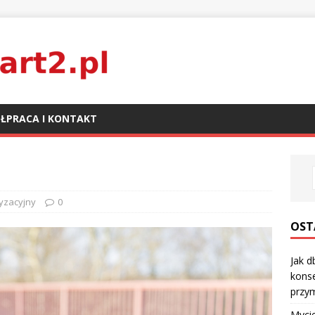
ŁPRACA I KONTAKT
yzacyjny
0
OST
Jak d
kons
przy
Mycie