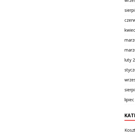
wrze
sierp
czer
kwie
marz
marz
luty 
styc
wrze
sierp
lipie
KAT
Kosz