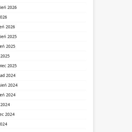
cień 2026
2026
zeń 2026
zień 2025
ień 2025
c 2025
wiec 2025
pad 2024
sień 2024
ień 2024
c 2024
ec 2024
2024