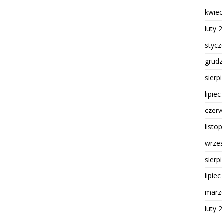
kwie
luty 
styc
grud
sierp
lipie
czer
listo
wrze
sierp
lipie
marz
luty 