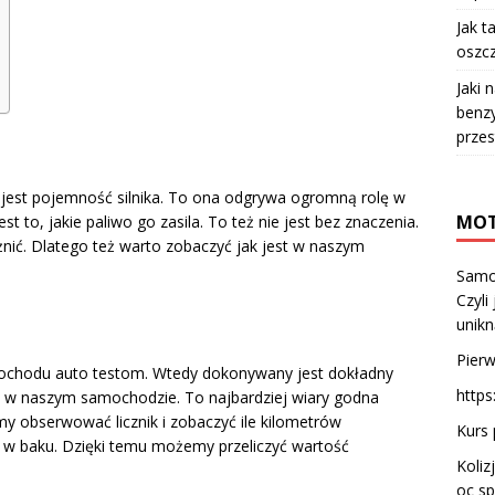
Jak t
oszcz
Jaki 
benzy
przes
jest pojemność silnika. To ona odgrywa ogromną rolę w
MOT
 to, jakie paliwo go zasila. To też nie jest bez znaczenia.
żnić. Dlatego też warto zobaczyć jak jest w naszym
Samo
Czyli
unik
Pierw
chodu auto testom. Wtedy dokonywany jest dokładny
https
e w naszym samochodzie. To najbardziej wiary godna
 obserwować licznik i zobaczyć ile kilometrów
Kurs 
a w baku. Dzięki temu możemy przeliczyć wartość
Koliz
oc sp