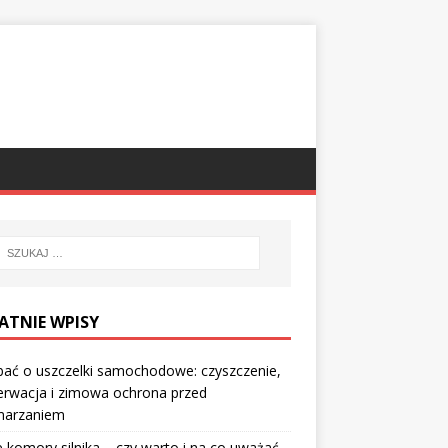
ATNIE WPISY
bać o uszczelki samochodowe: czyszczenie,
erwacja i zimowa ochrona przed
marzaniem
 komory silnika – czy warto i na co uważać,