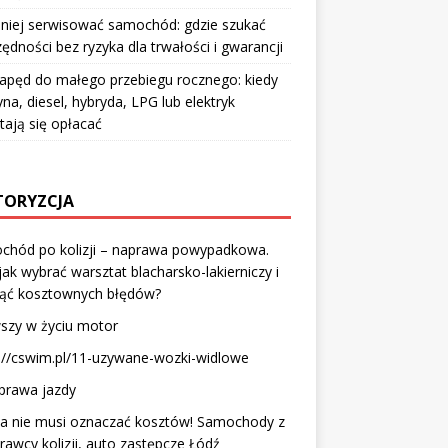
aniej serwisować samochód: gdzie szukać
ędności bez ryzyka dla trwałości i gwarancji
napęd do małego przebiegu rocznego: kiedy
na, diesel, hybryda, LPG lub elektryk
tają się opłacać
ORYZCJA
chód po kolizji – naprawa powypadkowa.
 jak wybrać warsztat blacharsko-lakierniczy i
nąć kosztownych błędów?
szy w życiu motor
://cswim.pl/11-uzywane-wozki-widlowe
prawa jazdy
ja nie musi oznaczać kosztów! Samochody z
rawcy kolizji, auto zastępcze Łódź