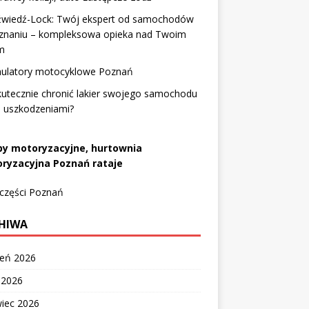
źwiedź-Lock: Twój ekspert od samochodów
znaniu – kompleksowa opieka nad Twoim
m
ulatory motocyklowe Poznań
kutecznie chronić lakier swojego samochodu
d uszkodzeniami?
py motoryzacyjne, hurtownia
ryzacyjna Poznań rataje
 części Poznań
HIWA
ień 2026
c 2026
wiec 2026