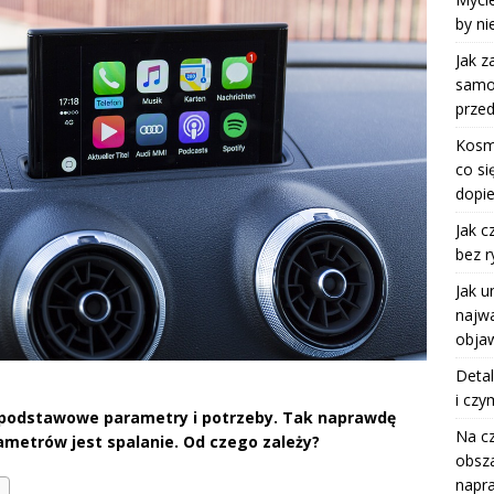
by ni
Jak z
samoc
przed
Kosm
co si
dopie
Jak c
bez r
Jak u
najwa
objaw
Detal
i czy
 podstawowe parametry i potrzeby. Tak naprawdę
Na c
ametrów jest spalanie. Od czego zależy?
obsza
napr