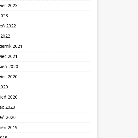
wiec 2023
2023
ień 2022
c 2022
iernik 2021
wiec 2021
sień 2020
wiec 2020
2020
cień 2020
ec 2020
zeń 2020
cień 2019
2019