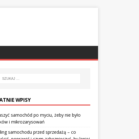
ATNIE WPISY
uszyć samochód po myciu, żeby nie było
eków i mikrozarysowań
ling samochodu przed sprzedażą – co
ścić, poprawić i czym zabezpieczyć, by lepiej