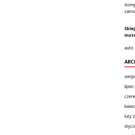
Komp
samoc
Skle
moto
auto
ARC
sierp
lipie
czer
kwie
luty 
styc