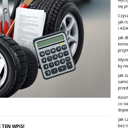
się p
Czysz
jak r
i ADA
Jak d
kons
przy
Mycie
by ni
Jak z
samoc
przed
Kosm
co si
dopie
Jak c
bez r
 TEN WPIS!