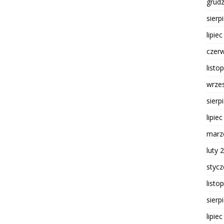
grud
sierp
lipie
czer
listo
wrze
sierp
lipie
marz
luty 
styc
listo
sierp
lipie