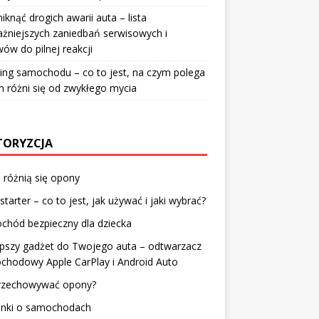
niknąć drogich awarii auta – lista
żniejszych zaniedbań serwisowych i
ów do pilnej reakcji
ing samochodu – co to jest, na czym polega
m różni się od zwykłego mycia
ORYZCJA
różnią się opony
starter – co to jest, jak używać i jaki wybrać?
chód bezpieczny dla dziecka
epszy gadżet do Twojego auta – odtwarzacz
chodowy Apple CarPlay i Android Auto
przechowywać opony?
enki o samochodach