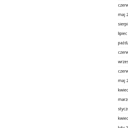
czer
maj 
sierp
lipie
paźdz
czer
wrze
czer
maj 
kwie
marz
styc
kwie
luty 