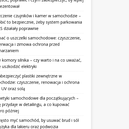
rezentował
czenie czujników i kamer w samochodzie –
obić to bezpiecznie, żeby system parkowania
S działały poprawnie
bać o uszczelki samochodowe: czyszczenie,
erwacja i zimowa ochrona przed
marzaniem
 komory silnika – czy warto i na co uważać,
e uszkodzić elektryki
abezpieczyć plastiki zewnętrzne w
hodzie: czyszczenie, renowacja i ochrona
 UV oraz solą
etyki samochodowe dla początkujących –
ę przydaje w detailingu, a co kupować
ro później
zęsto myć samochód, by usuwać brud i sól
yzyka dla lakieru oraz podwozia