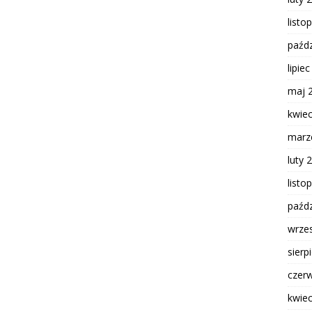
listo
paźdz
lipie
maj 
kwie
marz
luty 
listo
paźdz
wrze
sierp
czer
kwie