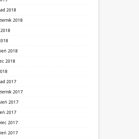
pad 2018
iernik 2018
c 2018
2018
cień 2018
ec 2018
2018
pad 2017
iernik 2017
sień 2017
ień 2017
wiec 2017
cień 2017