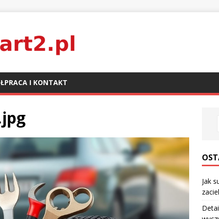
ŁPRACA I KONTAKT
.jpg
OST
Jak s
zaci
Detai
wyczy