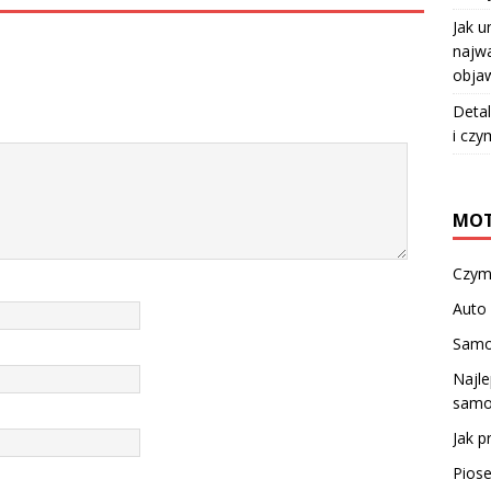
Jak u
najwa
objaw
Detal
i czy
MOT
Czym 
Auto 
Samo
Najl
samo
Jak 
Pios