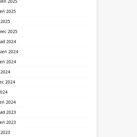
zień 2025
ień 2025
c 2025
wiec 2025
pad 2024
sień 2024
ień 2024
c 2024
ec 2024
2024
zeń 2024
pad 2023
ień 2023
c 2023