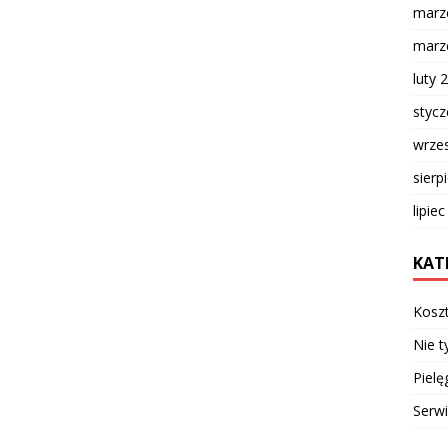
marz
marz
luty 
styc
wrze
sierp
lipie
KAT
Kosz
Nie t
Pielę
Serw