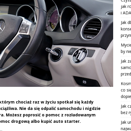
jak r
i ADA
Jak d
kons
przy
Mycie
by ni
Jak z
samoc
przed
Kosm
co si
dopie
tórym chociaż raz w życiu spotkał się każdy
Jak c
iążliwa. Nie da się odpalić samochodu i nigdzie
bez r
a. Możesz poprosić o pomoc z rozładowanym
moc drogową albo kupić auto starter.
Jak u
najwa