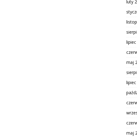
luty 
styc
listo
sierp
lipie
czer
maj 
sierp
lipie
paźdz
czer
wrze
czer
maj 