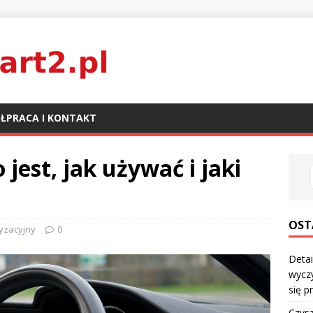
ŁPRACA I KONTAKT
 jest, jak używać i jaki
OST
yzacyjny
0
Detai
wyczy
się p
Czysz