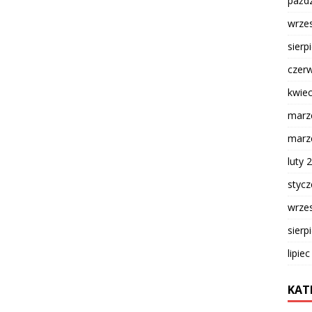
paźdz
wrze
sierp
czer
kwie
marz
marz
luty 
styc
wrze
sierp
lipie
KAT