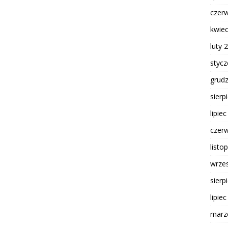
czer
kwie
luty 
styc
grud
sierp
lipie
czer
listo
wrze
sierp
lipie
marz