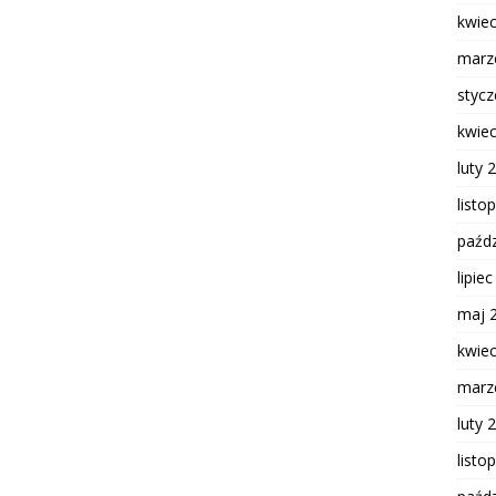
kwie
marz
styc
kwie
luty 
listo
paźdz
lipie
maj 
kwie
marz
luty 
listo