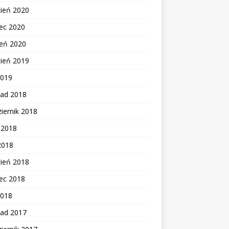
cień 2020
ec 2020
zeń 2020
cień 2019
2019
pad 2018
iernik 2018
c 2018
2018
cień 2018
ec 2018
2018
pad 2017