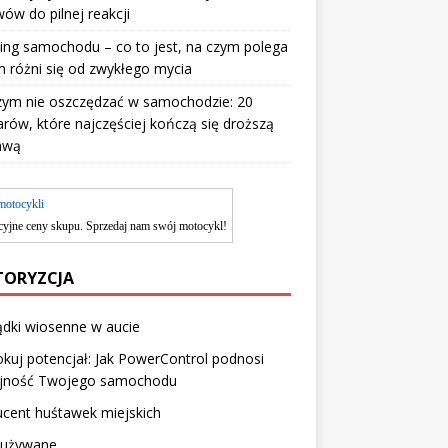
ów do pilnej reakcji
ing samochodu – co to jest, na czym polega
m różni się od zwykłego mycia
zym nie oszczędzać w samochodzie: 20
rów, które najczęściej kończą się droższą
awą
motocykli
cyjne ceny skupu. Sprzedaj nam swój motocykl!
ORYZCJA
dki wiosenne w aucie
kuj potencjał: Jak PowerControl podnosi
jność Twojego samochodu
cent huśtawek miejskich
 używane