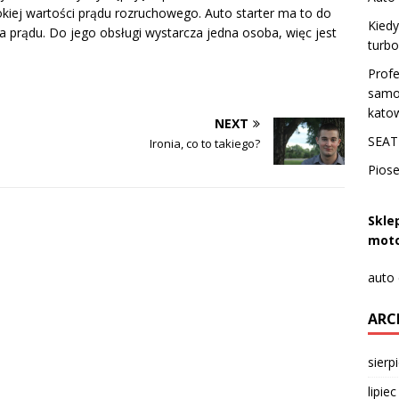
iej wartości prądu rozruchowego. Auto starter ma to do
Kiedy
ła prądu. Do jego obsługi wystarcza jedna osoba, więc jest
turbo
Prof
samo
kato
NEXT
SEAT 
Ironia, co to takiego?
Pios
Skle
moto
auto
ARC
sierp
lipie