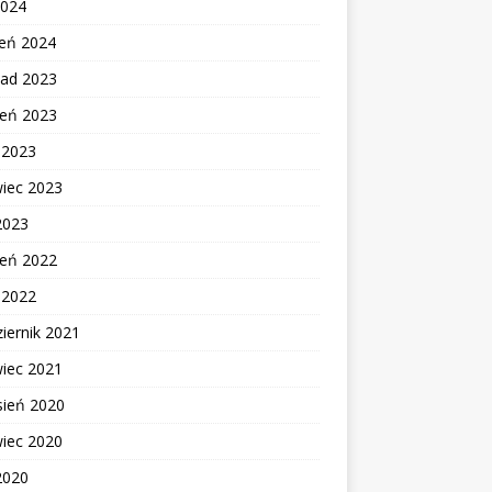
2024
zeń 2024
pad 2023
ień 2023
c 2023
wiec 2023
2023
ień 2022
c 2022
iernik 2021
wiec 2021
sień 2020
wiec 2020
2020