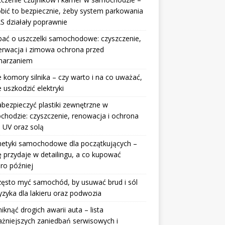
obić to bezpiecznie, żeby system parkowania
S działały poprawnie
bać o uszczelki samochodowe: czyszczenie,
erwacja i zimowa ochrona przed
marzaniem
 komory silnika – czy warto i na co uważać,
e uszkodzić elektryki
abezpieczyć plastiki zewnętrzne w
hodzie: czyszczenie, renowacja i ochrona
 UV oraz solą
etyki samochodowe dla początkujących –
ę przydaje w detailingu, a co kupować
ro później
zęsto myć samochód, by usuwać brud i sól
yzyka dla lakieru oraz podwozia
niknąć drogich awarii auta – lista
żniejszych zaniedbań serwisowych i