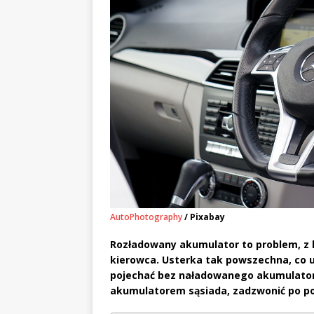
AutoPhotography
/ Pixabay
Rozładowany akumulator to problem, z k
kierowca. Usterka tak powszechna, co uc
pojechać bez naładowanego akumulator
akumulatorem sąsiada, zadzwonić po po