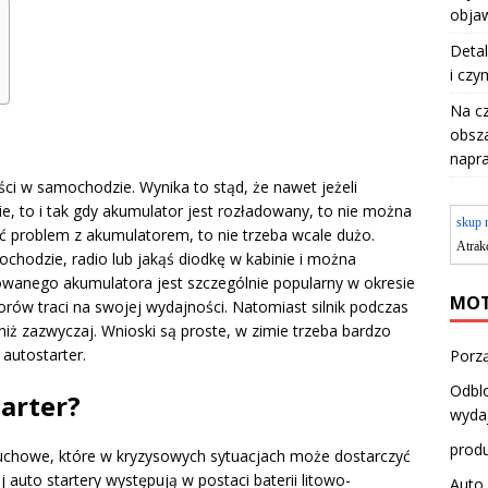
objaw
Detal
i czy
Na c
obsza
napr
ści w samochodzie. Wynika to stąd, że nawet jeżeli
e, to i tak gdy akumulator jest rozładowany, to nie można
skup 
 problem z akumulatorem, to nie trzeba wcale dużo.
Atrak
chodzie, radio lub jakąś diodkę w kabinie i można
wanego akumulatora jest szczególnie popularny w okresie
MOT
ów traci na swojej wydajności. Natomiast silnik podczas
niż zazwyczaj. Wnioski są proste, w zimie trzeba bardzo
autostarter.
Porzą
Odblo
tarter?
wyda
produ
uchowe, które w kryzysowych sytuacjach może dostarczyć
j auto startery występują w postaci baterii litowo-
Auto