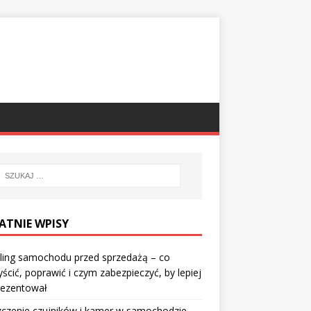
ATNIE WPISY
ling samochodu przed sprzedażą – co
ścić, poprawić i czym zabezpieczyć, by lepiej
rezentował
czenie czujników i kamer w samochodzie –