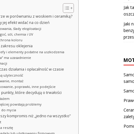
Jak t
oszcz
akierze w porównaniu z woskiem i ceramiką?
 jej efekt widać na co dzień
Jaki 
owania, ślady eksploatacji
benzy
goć, sól, chemia i UV
przes
ochrona koloru
 zakresu oklejenia
trefy i elementy podatne na uszkodzenia
oja” ma uzasadnienie
MOT
nacji
zas działania i opłacalność w czasie
Samo
lną użyteczność
samo
towanie, montaż
owanie, poprawki, inne podejście
Samo
ze punkty, które decydują o trwałości
ntażem
Praw
częściej powstają problemy
Cera
i do mycia
epszy kompromis niż „jedno na wszystko”
zalet
t
Pomo
a resztę
rzedaży lub użytkowaniu firmowym