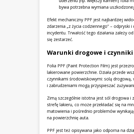
uderzeniu (np. większy kamień) folia m
bywa potrzebna wymiana uszkodzone
Efekt mechaniczny PPF jest najbardziej wido
zdarzenia „z życia codziennego” – odpryski 
incydentu. Trwałość tego działania zależy od 
się zestarzeć.
Warunki drogowe i czynniki 
Folia PPF (Paint Protection Film) jest przez
lakierowane powierzchnie. Działa przede wszy
czynnikami środowiskowymi: solą drogową, w
i zabrudzeniami mogą przyspieszać zużywan
Zimą szczególnie istotna jest sól drogowa i 
strefę lakieru, co może przekładać się na m
matowienia i pośrednio problemów wynikają
na powierzchnię auta.
PPF jest też opisywana jako odporna na dzi