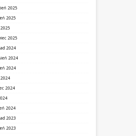
zień 2025
ień 2025
c 2025
wiec 2025
pad 2024
sień 2024
ień 2024
c 2024
ec 2024
2024
zeń 2024
pad 2023
ień 2023