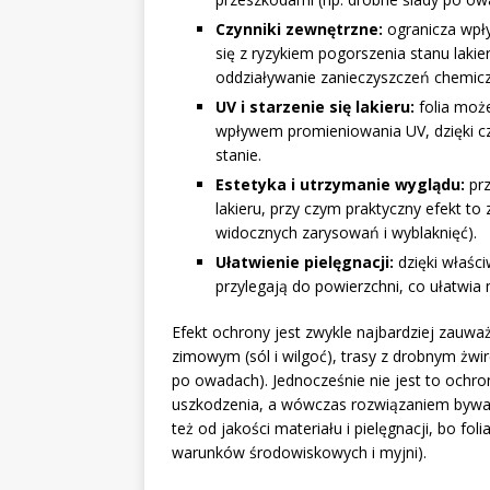
Czynniki zewnętrzne:
ogranicza wpły
się z ryzykiem pogorszenia stanu laki
oddziaływanie zanieczyszczeń chemiczn
UV i starzenie się lakieru:
folia może
wpływem promieniowania UV, dzięki c
stanie.
Estetyka i utrzymanie wyglądu:
prz
lakieru, przy czym praktyczny efekt to
widocznych zarysowań i wyblaknięć).
Ułatwienie pielęgnacji:
dzięki właśc
przylegają do powierzchni, co ułatwia
Efekt ochrony jest zwykle najbardziej zauwa
zimowym (sól i wilgoć), trasy z drobnym żwi
po owadach). Jednocześnie nie jest to ochro
uszkodzenia, a wówczas rozwiązaniem bywa
też od jakości materiału i pielęgnacji, bo f
warunków środowiskowych i myjni).