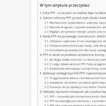
W tym artykule przeczytasz
Folia PPF – co to jest i co realnie daje na l
Zakres ochrony PPF: przed czym działa i kiedy
Mechaniczne ryzyka lakieru: odpryski, zarys
Warunki drogowe i czynniki zewnętrzne: wil
Wygląd i utrzymanie estetyki: połysk oraz 
Kiedy PPF ma przewagę: scenariusze i dobór
Oklejanie częściowe: front, newralgiczne s
Oklejanie pełne (full body): kiedy „cała zbr
Konsekwencje praktyczne dla mycia i pielęg
PPF vs wosk vs powłoka ceramiczna: koszty, c
Jak długo działa ochrona i co skraca jej rea
Z czego składa się koszt PPF: folia, przygo
Budżetowe alternatywy i kompromisy: wosk
Aplikacja i pielęgnacja folii PPF: najważniejs
Przygotowanie lakieru i korekta przed mo
Krawędzie, docinanie i przejścia: gdzie naj
Pierwsze dni po aplikacji oraz dobór chemi
Hybrydy i łączenie rozwiązań: jak uzyskać l
PPF + ceramika jako kompromis koszt–efek
PPF na newralgiczne elementy + ceramika n
PPF jako ochrona wartości auta przy odsp