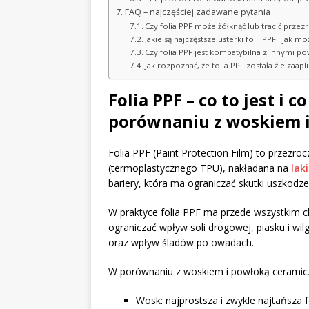
FAQ – najczęściej zadawane pytania
Czy folia PPF może żółknąć lub tracić przez
Jakie są najczęstsze usterki folii PPF i jak m
Czy folia PPF jest kompatybilna z innymi p
Jak rozpoznać, że folia PPF została źle zaa
Folia PPF – co to jest i c
porównaniu z woskiem i
Folia PPF (Paint Protection Film) to przezro
(termoplastycznego TPU), nakładana na
lak
bariery, która ma ograniczać skutki uszkod
W praktyce folia PPF ma przede wszystkim c
ograniczać wpływ soli drogowej, piasku i wi
oraz wpływ śladów po owadach.
W porównaniu z woskiem i powłoką ceramicz
Wosk: najprostsza i zwykle najtańsza f