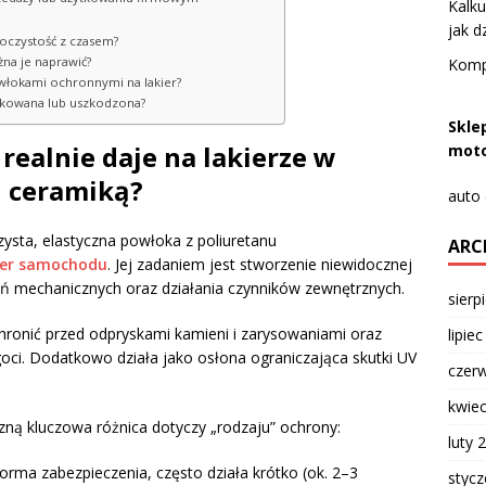
Kalk
jak d
roczystość z czasem?
ożna je naprawić?
Komp
owłokami ochronnymi na lakier?
plikowana lub uszkodzona?
Skle
o realnie daje na lakierze w
moto
 ceramiką?
auto
czysta, elastyczna powłoka z poliuretanu
ARC
ier samochodu
. Jej zadaniem jest stworzenie niewidocznej
zeń mechanicznych oraz działania czynników zewnętrznych.
sierp
hronić przed odpryskami kamieni i zarysowaniami oraz
lipie
lgoci. Dodatkowo działa jako osłona ograniczająca skutki UV
czer
kwie
ną kluczowa różnica dotyczy „rodzaju” ochrony:
luty 
orma zabezpieczenia, często działa krótko (ok. 2–3
styc