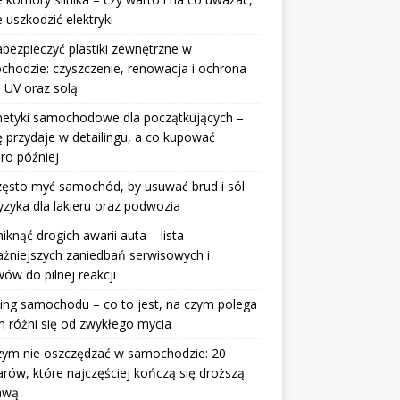
e uszkodzić elektryki
abezpieczyć plastiki zewnętrzne w
hodzie: czyszczenie, renowacja i ochrona
 UV oraz solą
etyki samochodowe dla początkujących –
ę przydaje w detailingu, a co kupować
ro później
zęsto myć samochód, by usuwać brud i sól
yzyka dla lakieru oraz podwozia
niknąć drogich awarii auta – lista
żniejszych zaniedbań serwisowych i
ów do pilnej reakcji
ing samochodu – co to jest, na czym polega
m różni się od zwykłego mycia
zym nie oszczędzać w samochodzie: 20
rów, które najczęściej kończą się droższą
awą