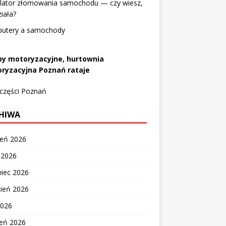
ulator złomowania samochodu — czy wiesz,
ziała?
utery a samochody
py motoryzacyjne, hurtownia
ryzacyjna Poznań rataje
 części Poznań
HIWA
ień 2026
c 2026
wiec 2026
cień 2026
2026
zeń 2026