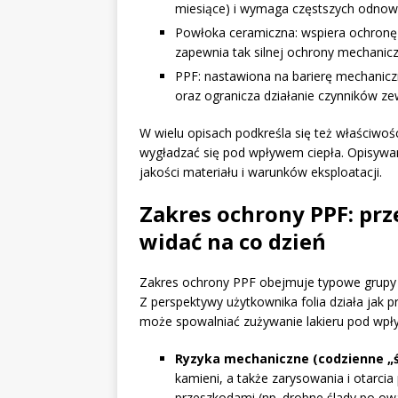
miesiące) i wymaga częstszych odnow
Powłoka ceramiczna: wspiera ochronę U
zapewnia tak silnej ochrony mechaniczn
PPF: nastawiona na barierę mechanic
oraz ogranicza działanie czynników ze
W wielu opisach podkreśla się też właściwoś
wygładzać się pod wpływem ciepła. Opisywan
jakości materiału i warunków eksploatacji.
Zakres ochrony PPF: prze
widać na co dzień
Zakres ochrony PPF obejmuje typowe grupy ry
Z perspektywy użytkownika folia działa jak 
może spowalniać zużywanie lakieru pod wp
Ryzyka mechaniczne (codzienne „ś
kamieni, a także zarysowania i otarci
przeszkodami (np. drobne ślady po ow