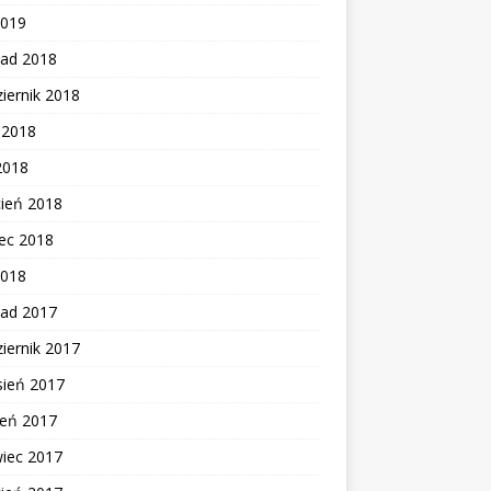
2019
pad 2018
iernik 2018
c 2018
2018
cień 2018
ec 2018
2018
pad 2017
iernik 2017
sień 2017
ień 2017
wiec 2017