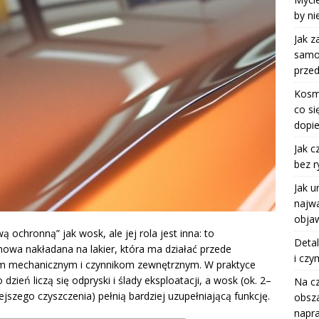
by ni
Jak z
samoc
przed
Kosm
co si
dopie
Jak c
bez r
Jak u
najwa
objaw
ochronną” jak wosk, ale jej rola jest inna: to
Detal
nowa nakładana na lakier, która ma działać przede
i czy
om mechanicznym i czynnikom zewnętrznym. W praktyce
ień liczą się odpryski i ślady eksploatacji, a wosk (ok. 2–
Na c
ejszego czyszczenia) pełnią bardziej uzupełniającą funkcję.
obsza
napr