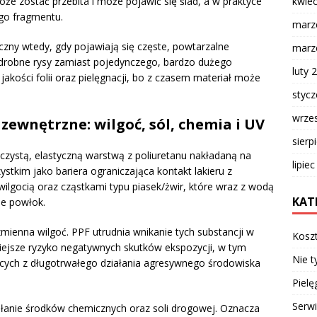
kwie
oże zostać przebita i może pojawić się ślad, a w praktyce
go fragmentu.
marz
czny wtedy, gdy pojawiają się częste, powtarzalne
marz
i drobne rysy zamiast pojedynczego, bardzo dużego
luty 
jakości folii oraz pielęgnacji, bo z czasem materiał może
styc
wrze
zewnętrzne: wilgoć, sól, chemia i UV
sierp
roczystą, elastyczną warstwą z poliuretanu nakładaną na
lipie
stkim jako bariera ograniczająca kontakt lakieru z
ilgocią oraz cząstkami typu piasek/żwir, które wraz z wodą
KAT
ie powłok.
zmienna wilgoć. PPF utrudnia wnikanie tych substancji w
Kosz
niejsze ryzyko negatywnych skutków ekspozycji, w tym
Nie t
cych z długotrwałego działania agresywnego środowiska
Pielę
Serw
ałanie środków chemicznych oraz soli drogowej. Oznacza