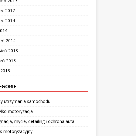
cień 2017
ec 2017
ec 2014
2014
zeń 2014
sień 2013
ień 2013
c 2013
EGORIE
ty utrzymania samochodu
ylko motoryzacja
gnacja, mycie, detailing i ochrona auta
is motoryzacyjny