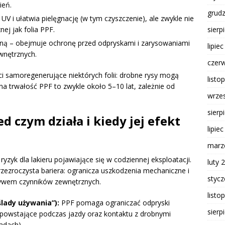
ień.
grud
V i ułatwia pielęgnację (w tym czyszczenie), ale zwykle nie
sierp
ej jak folia PPF.
zną – obejmuje ochronę przed odpryskami i zarysowaniami
lipie
wnętrznych.
czer
ci samoregenerujące niektórych folii: drobne rysy mogą
listo
a trwałość PPF to zwykle około 5–10 lat, zależnie od
wrze
sierp
d czym działa i kiedy jej efekt
lipie
marz
zyk dla lakieru pojawiające się w codziennej eksploatacji.
luty 
przezroczysta bariera: ogranicza uszkodzenia mechaniczne i
styc
ływem czynników zewnętrznych.
listo
lady używania”):
PPF pomaga ograniczać odpryski
sierp
a powstające podczas jazdy oraz kontaktu z drobnymi
adach).