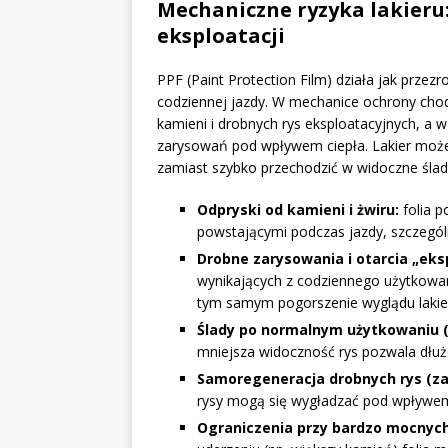
Mechaniczne ryzyka lakieru:
eksploatacji
PPF (Paint Protection Film) działa jak przez
codziennej jazdy. W mechanice ochrony cho
kamieni i drobnych rys eksploatacyjnych, a 
zarysowań pod wpływem ciepła. Lakier może
zamiast szybko przechodzić w widoczne ślad
Odpryski od kamieni i żwiru:
folia 
powstającymi podczas jazdy, szczególn
Drobne zarysowania i otarcia „eks
wynikających z codziennego użytkowan
tym samym pogorszenie wyglądu lakie
Ślady po normalnym użytkowaniu (
mniejsza widoczność rys pozwala dłuże
Samoregeneracja drobnych rys (zale
rysy mogą się wygładzać pod wpływem 
Ograniczenia przy bardzo mocnych