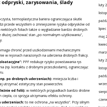
 odpryski, zarysowania, ślady
luty 
listo
roczysta, termoplastyczna bariera ograniczająca skutki
paźdz
dzi przede wszystkim o zmniejszenie ryzyka odprysków od
lipie
w niektórych foliach także o wygładzanie bardzo drobnych
 dłużej zachować stan „po normalnym użytkowaniu”,
maj 
y.
kwie
pomaga chronić przed uszkodzeniami mechanicznymi
marz
ie w rejonach narażonych na uderzenia drobnych frakcji.
luty 
ploatacyjne”:
PPF redukuje ryzyko powstawania rys
ia (np. kontaktu z drobnymi przeszkodami), ograniczając
listo
ru.
paźdz
np. po drobnych uderzeniach):
mniejsza liczba i
wrze
j utrzymać estetyczny stan powierzchni.
żnie od folii):
w niektórych przypadkach bardzo drobne
sierp
ciepła, co sprzyja utrzymaniu efektu ochrony.
czer
 uderzeniach:
to nie ochrona „na wszystko”. Przy silnym