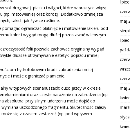
lipie
w soli drogowej, piasku i wilgoci, które w praktyce wiążą
czer
eru (np. matowienie) oraz korozji. Dodatkowo zmniejsza
ych, takich jak żywice roślinne.
maj 
 pomagać ograniczać blaknięcie i matowienie lakieru pod
sierp
zemu kolor i wygląd mogą dłużej pozostawać w lepszym
lipie
ezroczystość folii pozwala zachować oryginalny wygląd
paźdz
 zwykle dłuższe utrzymywanie estetyki pojazdu (mniej
czer
wrze
iwościom hydrofobowym brud i zabrudzenia mniej
 mycie i może ograniczać plamienie.
czer
maj 
żalny w typowych scenariuszach: dużo jazdy w okresie
rem/kamieniami oraz częste narażenie na zabrudzenia (np.
kwie
na absolutna: przy silnym uderzeniu może dojść do
marz
 wymiana uszkodzonego fragmentu. Skuteczność zależy
olia może się z czasem zestarzeć (np. pod wpływem
styc
kwie