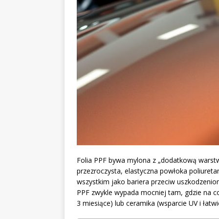
Folia PPF bywa mylona z „dodatkową warstwą 
przezroczysta, elastyczna powłoka poliureta
wszystkim jako bariera przeciw uszkodzeni
PPF zwykle wypada mocniej tam, gdzie na co dz
3 miesiące) lub ceramika (wsparcie UV i łatwi