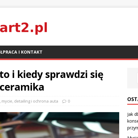
ŁPRACA I KONTAKT
to i kiedy sprawdzi się
y ceramika
OST
, mycie, detailing i ochrona auta
0
Jak d
kons
przy
Mycie