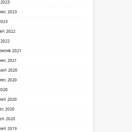
c 2023
wiec 2023
2023
ień 2022
c 2022
iernik 2021
wiec 2021
sień 2020
wiec 2020
2020
cień 2020
ec 2020
zeń 2020
cień 2019