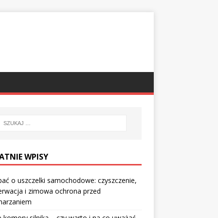
ATNIE WPISY
bać o uszczelki samochodowe: czyszczenie,
erwacja i zimowa ochrona przed
marzaniem
 komory silnika – czy warto i na co uważać,