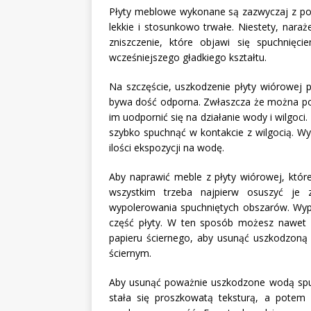
Płyty meblowe wykonane są zazwyczaj z połą
lekkie i stosunkowo trwałe. Niestety, naraż
zniszczenie, które objawi się spuchnięc
wcześniejszego gładkiego kształtu.
Na szczęście, uszkodzenie płyty wiórowej p
bywa dość odporna. Zwłaszcza że można p
im uodpornić się na działanie wody i wilgoc
szybko spuchnąć w kontakcie z wilgocią. W
ilości ekspozycji na wodę.
Aby naprawić meble z płyty wiórowej, które
wszystkim trzeba najpierw osuszyć je
wypolerowania spuchniętych obszarów. Wyp
część płyty. W ten sposób możesz nawet 
papieru ściernego, aby usunąć uszkodzoną
ściernym.
Aby usunąć poważnie uszkodzone wodą spuch
stała się proszkowatą teksturą, a potem