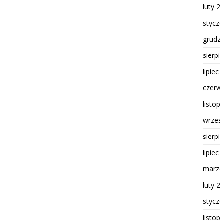
luty 
styc
grud
sierp
lipie
czer
listo
wrze
sierp
lipie
marz
luty 
styc
listo