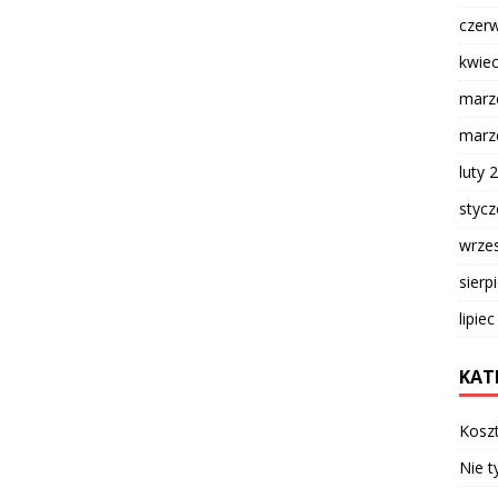
czer
kwie
marz
marz
luty 
styc
wrze
sierp
lipie
KAT
Kosz
Nie t