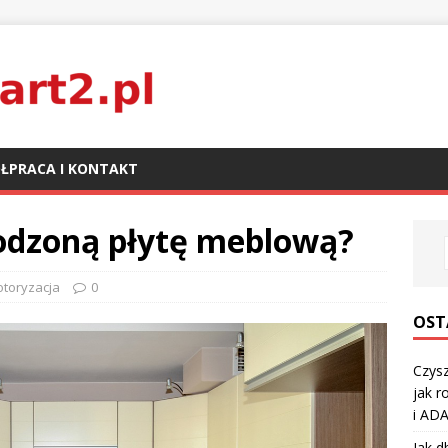
ŁPRACA I KONTAKT
odzoną płytę meblową?
otoryzacja
0
OST
Czysz
jak r
i ADA
Jak d