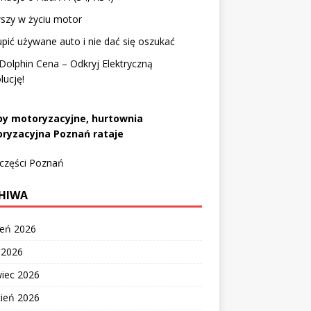
szy w życiu motor
upić używane auto i nie dać się oszukać
olphin Cena – Odkryj Elektryczną
ucję!
py motoryzacyjne, hurtownia
ryzacyjna Poznań rataje
 części Poznań
HIWA
ień 2026
c 2026
wiec 2026
cień 2026