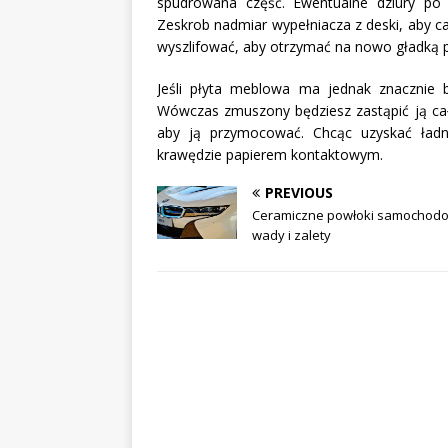
spudrowana część. Ewentualne dziury po
Zeskrob nadmiar wypełniacza z deski, aby c
wyszlifować, aby otrzymać na nowo gładką p
Jeśli płyta meblowa ma jednak znacznie ba
Wówczas zmuszony będziesz zastąpić ją całk
aby ją przymocować. Chcąc uzyskać ładny
krawędzie papierem kontaktowym.
PREVIOUS
Ceramiczne powłoki samochod
wady i zalety