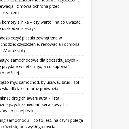
erwacja i zimowa ochrona przed
marzaniem
 komory silnika – czy warto i na co uważać,
e uszkodzić elektryki
abezpieczyć plastiki zewnętrzne w
hodzie: czyszczenie, renowacja i ochrona
 UV oraz solą
etyki samochodowe dla początkujących –
ę przydaje w detailingu, a co kupować
ro później
zęsto myć samochód, by usuwać brud i sól
yzyka dla lakieru oraz podwozia
niknąć drogich awarii auta – lista
żniejszych zaniedbań serwisowych i
ów do pilnej reakcji
ing samochodu – co to jest, na czym polega
m różni się od zwykłego mycia