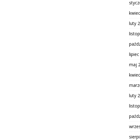
styc
kwie
luty 
listo
paźdz
lipie
maj 
kwie
marz
luty 
listo
paźdz
wrze
sierp