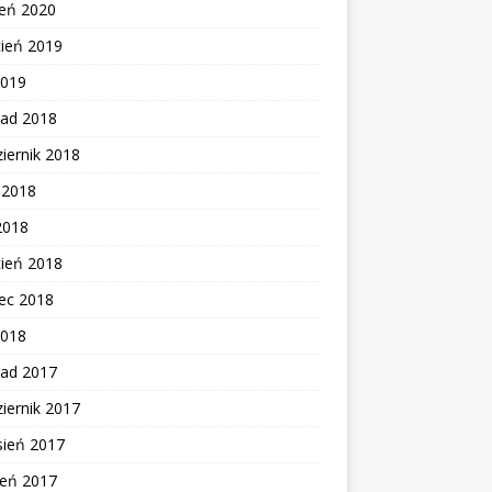
zeń 2020
cień 2019
2019
pad 2018
iernik 2018
c 2018
2018
cień 2018
ec 2018
2018
pad 2017
iernik 2017
sień 2017
ień 2017