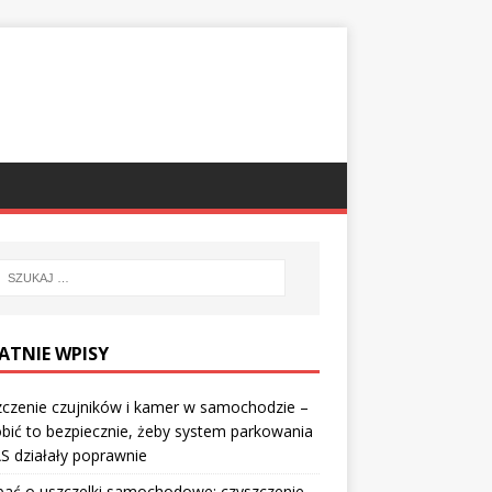
ATNIE WPISY
czenie czujników i kamer w samochodzie –
obić to bezpiecznie, żeby system parkowania
S działały poprawnie
bać o uszczelki samochodowe: czyszczenie,