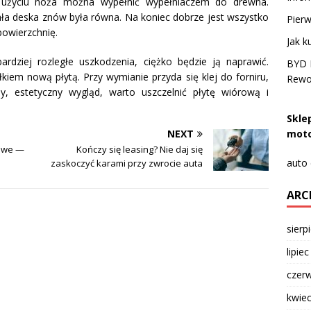
 użyciu noża można wypełnić wypełniaczem do drewna.
ała deska znów była równa. Na koniec dobrze jest wszystko
Pierw
owierzchnię.
Jak k
rdziej rozległe uszkodzenia, ciężko będzie ją naprawić.
BYD D
iem nową płytą. Przy wymianie przyda się klej do forniru,
Rewol
, estetyczny wygląd, warto uszczelnić płytę wiórową i
Skle
moto
NEXT
owe —
Kończy się leasing? Nie daj się
auto
zaskoczyć karami przy zwrocie auta
ARC
sierp
lipie
czer
kwie