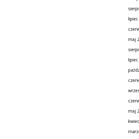
sierp
lipie
czer
maj 
sierp
lipie
paźdz
czer
wrze
czer
maj 
kwie
marz