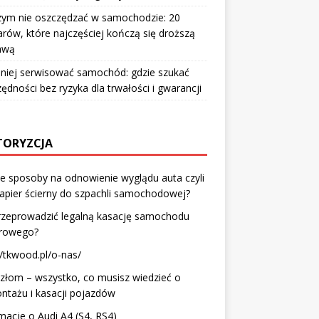
zym nie oszczędzać w samochodzie: 20
rów, które najczęściej kończą się droższą
awą
aniej serwisować samochód: gdzie szukać
ędności bez ryzyka dla trwałości i gwarancji
ORYZCJA
e sposoby na odnowienie wyglądu auta czyli
papier ścierny do szpachli samochodowej?
rzeprowadzić legalną kasację samochodu
arowego?
//tkwood.pl/o-nas/
złom – wszystko, co musisz wiedzieć o
tażu i kasacji pojazdów
macje o Audi A4 (S4, RS4)