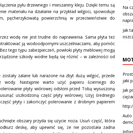
czenia pyłu drzewnego i mieszaniny kleju. Dzięki temu są
Na c
enie materiału na działanie na przykład wilgoci, spowoduje
obsza
iem, pęcherzykowatą powierzchnią w przeciwieństwie do
napr
Jak t
oszcz
rzez wodę nie jest trudne do naprawienia. Sama płyta też
otraktować ją wodoodpornymi uszczelniaczami, aby pomóc
i. Bez tego typu zabezpieczeń, powłoki płyty meblowej mogą
yrządzone szkody wodne będą się różnić – w zależności od
MOT
Prost
 zostały zalane lub narażone na zbyt dużą wilgoć, przede
jaki 
 z wody. Następnie warto użyć papieru ściernego do
olerowanie płyty wiórowej odsłoni przed Tobą wysuszoną
Jak p
usunąć uszkodzoną część płyty wiórowej. Użyj średniego
cięż
 część płyty i zakończyć polerowanie z drobnym papierem
http:
Auto 
nięte obszary przyda się użycie noża. Usuń część, która
demon
 odkurz deskę, aby upewnić się, że nie pozostała żadna
Infor