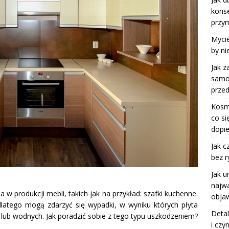
kons
przy
Mycie
by ni
Jak z
samoc
przed
Kosm
co si
dopie
Jak c
bez r
Jak u
najwa
w produkcji mebli, takich jak na przykład: szafki kuchenne.
objaw
, dlatego mogą zdarzyć się wypadki, w wyniku których płyta
Detal
ub wodnych. Jak poradzić sobie z tego typu uszkodzeniem?
i czy