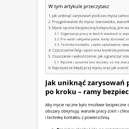
W tym artykule przeczytasz
Jak uniknąć zarysowań podczas mycia samoch
Przygotowanie do mycia: stanowisko, warunk
Mycie ręczne bezpieczną kolejnością: pre-w
Organizacja pracy w dwóch wiadrach (z sepa
Pre-wash i aktywna piana: kiedy stosować or
Technika kontaktu: częste opłukiwanie ręka
Czyszczenie felg i opon oraz kontrola pono
Osuszanie i wykończenie: jak ograniczyć smug
Ręcznik i suszenie bez docisku: co ma znac
Najczęstsze błędy przy myciu oraz jak ocenić
Jak uniknąć zarysowań 
po kroku – ramy bezpiec
Aby mycie ręczne było możliwie bezpieczne dl
obszary obejmują: warunki pracy (cień i chło
i technikę kontaktu z powierzchnią.