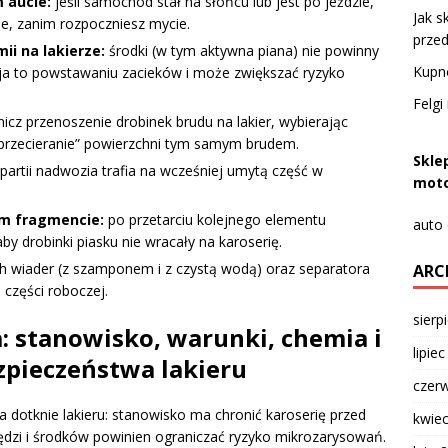
m aucie:
jeśli samochód stał na słońcu lub jest po jeździe,
Jak s
ie, zanim rozpoczniesz mycie.
prze
ii na lakierze:
środki (w tym aktywna piana) nie powinny
Kupn
yja to powstawaniu zacieków i może zwiększać ryzyko
Felgi
icz przenoszenie drobinek brudu na lakier, wybierając
przecieranie” powierzchni tym samym brudem.
Skle
partii nadwozia trafia na wcześniej umytą część w
moto
ym fragmencie:
po przetarciu kolejnego elementu
auto
by drobinki piasku nie wracały na karoserię.
 wiader (z szamponem i z czystą wodą) oraz separatora
ARC
o części roboczej.
sierp
: stanowisko, warunki, chemia i
lipie
zpieczeństwa lakieru
czer
 dotknie lakieru: stanowisko ma chronić karoserię przed
kwie
dzi i środków powinien ograniczać ryzyko mikrozarysowań.