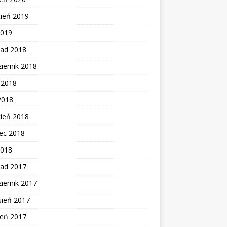
cień 2019
2019
pad 2018
iernik 2018
c 2018
2018
cień 2018
ec 2018
2018
pad 2017
iernik 2017
sień 2017
ień 2017