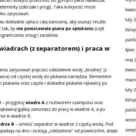
achu i kolejno przechodź do górnych partii nadwozia,
elementy (zderzaki i progi). Taka kolejność może
kwie
yko zarysowań.
luty 
u dokładnie spłucz całą karoserię, aby usunąć resztki
 tak, by
nie powstawała piana po spłukaniu
(czyli
listo
 ograniczeniu smug i zacieków.
paźdz
wiadrach (z separatorem) i praca w
lipie
maj 
kwie
niu zarysowań poprzez oddzielenie wody „brudnej” (z
ica) od czystej wody do płukania narzędzia. Elementem
marz
do płukania oraz częste i dokładne płukanie rękawicy po
luty 
listo
B
– przygotuj
wiadro A
z roztworem szamponu oraz
Rękawicę/gąbkę zanurzasz do pracy w wiadrze A, a po
paźdz
nia w wiadrze B.
wrze
adrze B
– umieść separator w wiadrze z czystą wodą. Pod
sierp
padają na dno i zostają „oddzielone” od powierzchni, dzięki