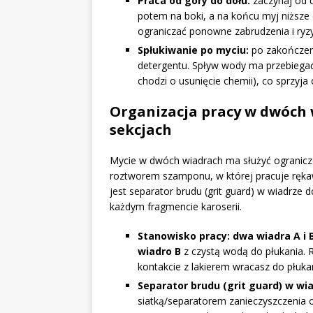
Praca od góry do dołu:
zaczynaj od d
potem na boki, a na końcu myj niższe 
ograniczać ponowne zabrudzenia i ryz
Spłukiwanie po myciu:
po zakończeni
detergentu. Spływ wody ma przebiegać
chodzi o usunięcie chemii), co sprzyja
Organizacja pracy w dwóch 
sekcjach
Mycie w dwóch wiadrach ma służyć ogranicze
roztworem szamponu, w której pracuje rękaw
jest separator brudu (grit guard) w wiadrze 
każdym fragmencie karoserii.
Stanowisko pracy: dwa wiadra A i 
wiadro B
z czystą wodą do płukania. 
kontakcie z lakierem wracasz do płuka
Separator brudu (grit guard) w wi
siatką/separatorem zanieczyszczenia o