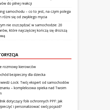
ów do pilnej reakcji
ing samochodu – co to jest, na czym polega
m różni się od zwykłego mycia
zym nie oszczędzać w samochodzie: 20
rów, które najczęściej kończą się droższą
awą
ORYZCJA
ie rozmowy kierowców
chód bezpieczny dla dziecka
źwiedź-Lock: Twój ekspert od samochodów
znaniu – kompleksowa opieka nad Twoim
m
nik dotyczący folii ochronnych PPF: Jak
pieczyć i personalizować swój pojazd?