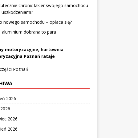
kutecznie chronić lakier swojego samochodu
d uszkodzeniami?
o nowego samochodu – opłaca się?
 i aluminium dobrana to para
py motoryzacyjne, hurtownia
ryzacyjna Poznań rataje
 części Poznań
HIWA
ień 2026
c 2026
wiec 2026
cień 2026