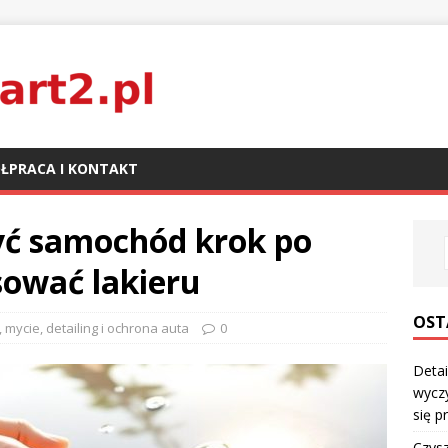
ŁPRACA I KONTAKT
yć samochód krok po
sować lakieru
OST
, mycie, detailing i ochrona auta
0
Detai
wyczy
się p
Czysz