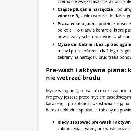
czemu nie zwiększasz ścieralności kol
Częste płukanie narzędzia
– po umy
wiadrze B
, zanim wrócisz do dalszeg
Praca w sekcjach
– podziel karoserię
po kolei. To ułatwia kontrolę, które 
powtarzalny schemat: mycie → płukan
Mycie delikatnie i bez „przeciągan
ruchy i po zakończeniu każdego fragme
zebrany na narzędziu brud trafia ponow
Pre-wash i aktywna piana: k
nie wetrzeć brudu
Mycie wstępne („pre-wash”) ma za zadanie u
drogowy jeszcze przed myciem zasadniczym.
karoserię – po aplikacji pozostawia się ją n
bardzo dokładne spłukanie, tak aby na powie
Kiedy stosować pre-wash i aktywn
zabrudzenia – wtedy pre-wash może uł