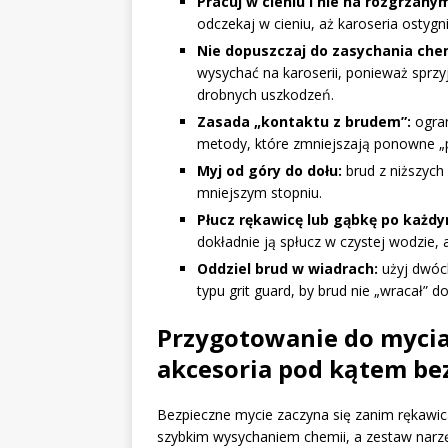
Pracuj w cieniu i nie na rozgrzany
odczekaj w cieniu, aż karoseria ostygn
Nie dopuszczaj do zasychania chem
wysychać na karoserii, ponieważ sprz
drobnych uszkodzeń.
Zasada „kontaktu z brudem”:
ogran
metody, które zmniejszają ponowne „
Myj od góry do dołu:
brud z niższych 
mniejszym stopniu.
Płucz rękawicę lub gąbkę po każd
dokładnie ją spłucz w czystej wodzie, a
Oddziel brud w wiadrach:
użyj dwóch
typu grit guard, by brud nie „wracał” d
Przygotowanie do mycia
akcesoria pod kątem be
Bezpieczne mycie zaczyna się zanim rękawica
szybkim wysychaniem chemii, a zestaw narzę