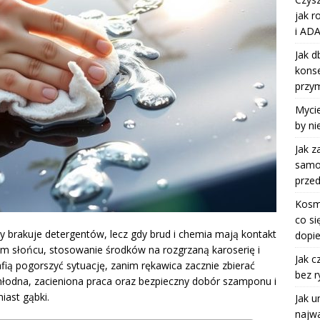
jak r
i ADA
Jak d
kons
przy
Mycie
by ni
Jak z
samoc
przed
Kosm
co si
y brakuje detergentów, lecz gdy brud i chemia mają kontakt
dopie
ym słońcu, stosowanie środków na rozgrzaną karoserię i
Jak c
ią pogorszyć sytuację, zanim rękawica zacznie zbierać
bez r
 chłodna, zacieniona praca oraz bezpieczny dobór szamponu i
iast gąbki.
Jak u
najwa