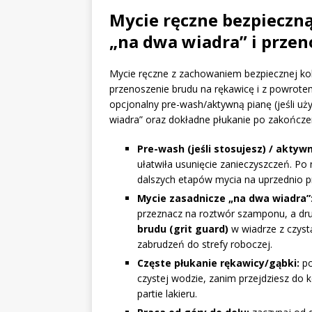
Mycie ręczne bezpieczną
„na dwa wiadra” i prze
Mycie ręczne z zachowaniem bezpiecznej ko
przenoszenie brudu na rękawicę i z powrote
opcjonalny pre-wash/aktywną pianę (jeśli uż
wiadra” oraz dokładne płukanie po zakończe
Pre-wash (jeśli stosujesz) / aktyw
ułatwiła usunięcie zanieczyszczeń. Po
dalszych etapów mycia na uprzednio 
Mycie zasadnicze „na dwa wiadra”
przeznacz na roztwór szamponu, a dru
brudu (grit guard)
w wiadrze z czys
zabrudzeń do strefy roboczej.
Częste płukanie rękawicy/gąbki:
po
czystej wodzie, zanim przejdziesz do 
partie lakieru.