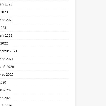
ień 2023
c 2023
wiec 2023
2023
ień 2022
c 2022
iernik 2021
wiec 2021
sień 2020
wiec 2020
2020
cień 2020
ec 2020
zeń 2020