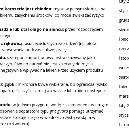
luty 
że karoseria jest chłodna:
mycie w pełnym słońcu i na
styc
zybkiemu zasychaniu środków, co może zwiększać ryzyko
grud
ździe lub stał długo na słońcu:
przed rozpoczęciem
sierp
ostygnie.
lipie
z rękawicą:
usunięcie luźnych zabrudzeń (np. błota,
czer
 zarysowania podczas dalszej pracy.
du:
szampon samochodowy jest wskazywany jako
listo
o naczyń. Płyn do naczyń nie jest zalecany do mycia
wrze
egatywnie wpływać na lakier. Przed użyciem produktu
sierp
t gąbki:
mikrofibra bywa wybierana, bo ogranicza ryzyko
lipie
pań. (Jeśli czyścisz miejsca wąskie lub trudno dostępne,
marz
brudu:
w jednym przygotuj wodę z szamponem, w drugim
luty 
tosowanie separatora typu
grit guard
pomaga utrzymać
styc
aktyce stosuje się go w wiadrze z czystą wodą, a w
ym z roztworem).
listo