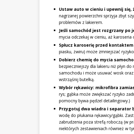
Ustaw auto w cieniu i upewnij się, 
nagrzanej powierzchni sprzyja zbyt s
problemów z lakierem.
Jeśli samochód jest rozgrzany po je
mycia odczekaj w cieniu, aż karoseria 
Spłucz karoserię przed kontaktem 
piasku, żwiru) może zmniejszać ryzyko
Dobierz chemię do mycia samocho
bezpieczniejszy dla lakieru niż płyn d
samochodu i może usuwać wosk oraz n
wstrząśnij butelką.
Wybór rękawicy: mikrofibra zamias
rys; gąbka może zwiększać ryzyko zadra
pomocny bywa pędzel detailingowy.)
Przygotuj dwa wiadra i separator 
wodę do płukania rękawicy/gąbki. Zas
zabrudzenia poza strefą roboczą (w pr
niektórych zestawieniach również w t