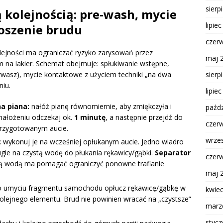
sierp
 kolejnością: pre-wash, mycie
lipie
noszenie brudu
czer
lejności ma ograniczać ryzyko zarysowań przez
maj 
m na lakier. Schemat obejmuje: spłukiwanie wstępne,
sierp
ywasz), mycie kontaktowe z użyciem techniki „na dwa
niu.
lipie
na piana:
nałóż pianę równomiernie, aby zmiękczyła i
paźdz
 nałożeniu odczekaj ok.
1 minutę
, a następnie przejdź do
czer
przygotowanym aucie.
wrze
:
wykonuj je na wcześniej opłukanym aucie. Jedno wiadro
gie na czystą wodę do płukania rękawicy/gąbki.
Separator
czer
tą wodą ma pomagać ograniczyć ponowne trafianie
maj 
 umyciu fragmentu samochodu opłucz rękawicę/gąbkę w
kwie
kolejnego elementu. Brud nie powinien wracać na „czystsze”
marz
styc