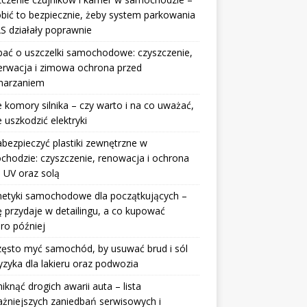
obić to bezpiecznie, żeby system parkowania
S działały poprawnie
bać o uszczelki samochodowe: czyszczenie,
erwacja i zimowa ochrona przed
marzaniem
 komory silnika – czy warto i na co uważać,
e uszkodzić elektryki
abezpieczyć plastiki zewnętrzne w
hodzie: czyszczenie, renowacja i ochrona
 UV oraz solą
etyki samochodowe dla początkujących –
ę przydaje w detailingu, a co kupować
ro później
zęsto myć samochód, by usuwać brud i sól
yzyka dla lakieru oraz podwozia
niknąć drogich awarii auta – lista
żniejszych zaniedbań serwisowych i