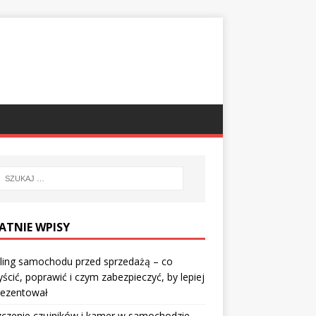
ATNIE WPISY
ling samochodu przed sprzedażą – co
ścić, poprawić i czym zabezpieczyć, by lepiej
rezentował
czenie czujników i kamer w samochodzie –