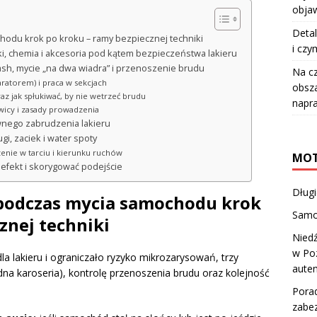
objaw
Detal
odu krok po kroku – ramy bezpiecznej techniki
i czy
i, chemia i akcesoria pod kątem bezpieczeństwa lakieru
ash, mycie „na dwa wiadra” i przenoszenie brudu
Na c
ratorem) i praca w sekcjach
obsza
az jak spłukiwać, by nie wetrzeć brudu
napr
wicy i zasady prowadzenia
wnego zabrudzenia lakieru
i, zaciek i water spoty
zenie w tarciu i kierunku ruchów
MOT
 efekt i skorygować podejście
Dług
podczas mycia samochodu krok
Samo
znej techniki
Nied
w Po
a lakieru i ograniczało ryzyko mikrozarysowań, trzy
aute
dna karoseria), kontrolę przenoszenia brudu oraz kolejność
Porad
zabez