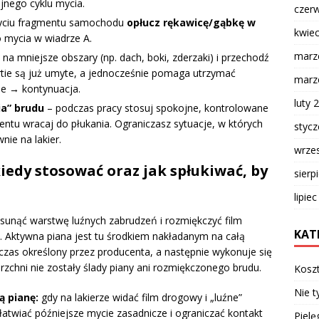
ejnego cyklu mycia.
czer
ciu fragmentu samochodu
opłucz rękawicę/gąbkę w
kwie
o mycia w wiadrze A.
marz
 na mniejsze obszary (np. dach, boki, zderzaki) i przechodź
partie są już umyte, a jednocześnie pomaga utrzymać
marz
ie → kontynuacja.
luty 
ia” brudu
– podczas pracy stosuj spokojne, kontrolowane
ntu wracaj do płukania. Ograniczasz sytuacje, w których
styc
nie na lakier.
wrze
iedy stosować oraz jak spłukiwać, by
sierp
lipie
sunąć warstwę luźnych zabrudzeń i rozmiękczyć film
KAT
 Aktywna piana jest tu środkiem nakładanym na całą
a czas określony przez producenta, a następnie wykonuje się
rzchni nie zostały ślady piany ani rozmiękczonego brudu.
Kosz
Nie t
ą pianę:
gdy na lakierze widać film drogowy i „luźne”
atwiać późniejsze mycie zasadnicze i ograniczać kontakt
Pielę