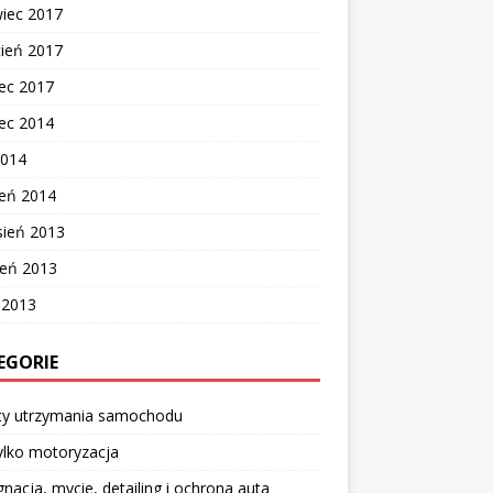
wiec 2017
cień 2017
ec 2017
ec 2014
2014
zeń 2014
sień 2013
ień 2013
c 2013
EGORIE
ty utrzymania samochodu
ylko motoryzacja
gnacja, mycie, detailing i ochrona auta