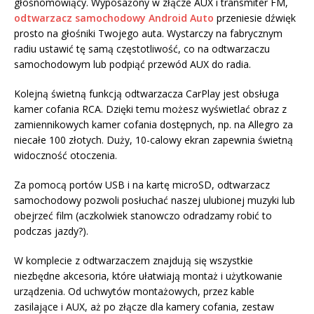
głośnomówiący. Wyposażony w złącze AUX i transmiter FM,
odtwarzacz samochodowy Android Auto
przeniesie dźwięk
prosto na głośniki Twojego auta. Wystarczy na fabrycznym
radiu ustawić tę samą częstotliwość, co na odtwarzaczu
samochodowym lub podpiąć przewód AUX do radia.
Kolejną świetną funkcją odtwarzacza CarPlay jest obsługa
kamer cofania RCA. Dzięki temu możesz wyświetlać obraz z
zamiennikowych kamer cofania dostępnych, np. na Allegro za
niecałe 100 złotych. Duży, 10-calowy ekran zapewnia świetną
widoczność otoczenia.
Za pomocą portów USB i na kartę microSD, odtwarzacz
samochodowy pozwoli posłuchać naszej ulubionej muzyki lub
obejrzeć film (aczkolwiek stanowczo odradzamy robić to
podczas jazdy?).
W komplecie z odtwarzaczem znajdują się wszystkie
niezbędne akcesoria, które ułatwiają montaż i użytkowanie
urządzenia. Od uchwytów montażowych, przez kable
zasilające i AUX, aż po złącze dla kamery cofania, zestaw