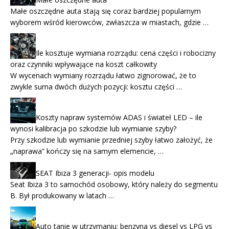
Małe oszczędne auta stają się coraz bardziej popularnym
wyborem wśród kierowców, zwłaszcza w miastach, gdzie …
Ile kosztuje wymiana rozrządu: cena części i robocizny
oraz czynniki wpływające na koszt całkowity
W wycenach wymiany rozrządu łatwo zignorować, że to
zwykle suma dwóch dużych pozycji: kosztu części …
Koszty napraw systemów ADAS i świateł LED – ile
wynosi kalibracja po szkodzie lub wymianie szyby?
Przy szkodzie lub wymianie przedniej szyby łatwo założyć, że
„naprawa” kończy się na samym elemencie, …
SEAT Ibiza 3 generacji- opis modelu
Seat Ibiza 3 to samochód osobowy, który należy do segmentu
B. Był produkowany w latach …
Auto tanie w utrzymaniu: benzyna vs diesel vs LPG vs