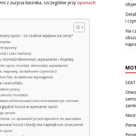
 z zużycia bieżnika, szczególnie przy
oponach
objaw
Detal
i czy
Na c
iany opon – co realnie wpływa na cenę?
obsza
i marka
napr
dard wyceny
ść i czas realizacji
p, montaż/demontaż, wyważanie i dopłaty
let opon, montaż, demontaż, wyważanie)
MOT
yle, naprawy, dodatkowe czynności)
p. Run Flat, dodatkowe wymagania)
SEAT 
a i warsztatu
zakres pracy
Otwo
trudności montażu
samo
dostawcze/terenowe) oraz konsekwencje cenowe
zam
uwzględnić koszt w wymianie opon
je serwis
Niezn
ienia: co sprawdzić przed wjazdem do warsztatu
Pierw
ować koszt i kiedy ma największe znaczenie
ch opon
Pios