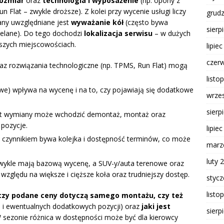
ozmiar
oraz
technologia i wyposażenie
(np. opony z
 Flat – zwykle droższe). Z kolei przy wycenie usługi liczy
grud
any uwzględniane jest
wyważanie kół
(często bywa
sierp
ielane). Do tego dochodzi
lokalizacja serwisu
– w dużych
szych miejscowościach.
lipie
czer
raz rozwiązania technologiczne (np. TPMS, Run Flat) mogą
listo
iowe) wpływa na wycenę i na to, czy pojawiają się dodatkowe
wrze
sierp
zt wymiany może wchodzić demontaż, montaż oraz
pozycje.
lipie
 czynnikiem bywa kolejka i dostępność terminów, co może
marz
luty 
ykle mają bazową wycenę, a SUV-y/auta terenowe oraz
zględu na większe i cięższe koła oraz trudniejszy dostęp.
styc
listo
czy podane ceny dotyczą samego montażu, czy też
i ewentualnych dodatkowych pozycji) oraz
jaki jest
sierp
W sezonie różnica w dostępności może być dla kierowcy