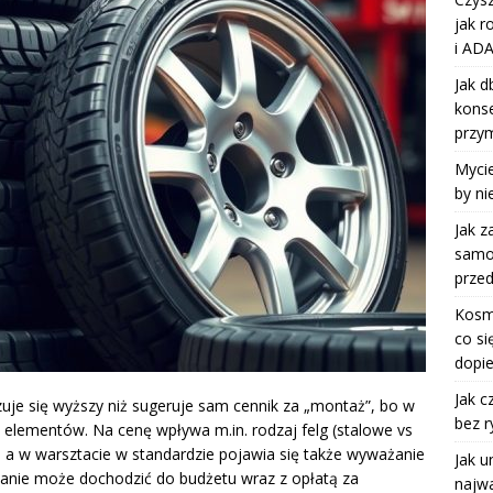
jak r
i ADA
Jak d
kons
przy
Mycie
by ni
Jak z
samoc
przed
Kosm
co si
dopie
Jak c
je się wyższy niż sugeruje sam cennik za „montaż”, bo w
bez r
i elementów. Na cenę wpływa m.in. rodzaj felg (stalowe vs
, a w warsztacie w standardzie pojawia się także wyważanie
Jak u
nie może dochodzić do budżetu wraz z opłatą za
najwa