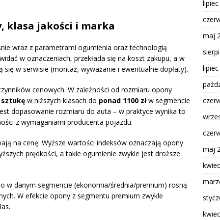
lipie
czer
, klasa jakości i marka
maj 
ie wraz z parametrami ogumienia oraz technologią
sierp
widać w oznaczeniach, przekłada się na koszt zakupu, a w
lipie
ą się w serwisie (montaż, wyważanie i ewentualne dopłaty).
paźdz
czynników cenowych. W zależności od rozmiaru opony
czer
a sztukę
w niższych klasach do
ponad 1100 zł
w segmencie
est dopasowanie rozmiaru do auta – w praktyce wynika to
wrze
ności z wymaganiami producenta pojazdu.
czer
wają na cenę. Wyższe wartości indeksów oznaczają opony
maj 
ższych prędkości, a takie ogumienie zwykle jest droższe
kwie
marz
bo w danym segmencie (ekonomia/średnia/premium) rosną
nych. W efekcie opony z segmentu premium zwykle
styc
las.
kwie