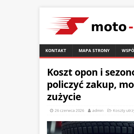
KONTAKT
MAPA STRONY
WSPÓ
Koszt opon i sezo
policzyć zakup, m
zużycie
26 czerwca 2026
admin
Koszty utr