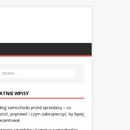
ATNIE WPISY
ling samochodu przed sprzedażą – co
ścić, poprawić i czym zabezpieczyć, by lepiej
rezentował
czenie czujników i kamer w samochodzie –