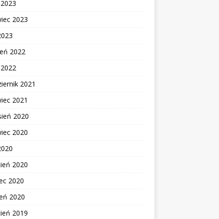
c 2023
wiec 2023
2023
ień 2022
c 2022
iernik 2021
wiec 2021
sień 2020
wiec 2020
2020
cień 2020
ec 2020
zeń 2020
cień 2019