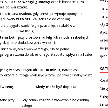
kwie
 ok.
5–10 zł za wentyl gumowy
oraz kilkanaście zł za
ie od warsztatu).
marz
st rozliczana osobno, gdy serwis przyjmuje opony do
marz
rzędu
5–15 zł za sztukę
(zależnie od cennika).
luty 
eruje przygotowanie felg (np. usunięcie nalotów z
 jako dodatkowa usługa.
styc
tanu kół
– przy prostowaniu felgi lub innych niezbędnych
wrze
ynikające z dodatkowych czynności.
sierp
żnica w wycenie wynika z tego, czy to pełny
ga ograniczona do określonego etapu (to wpływa na liczbę
lipie
KAT
e się w czasie rzędu
ok. 20–30 minut
, natomiast
korekty felg) mogą wydłużyć wizytę i podnieść finalny koszt.
Kosz
i w cenę
Kiedy może być dopłata
Nie t
Pielę
gane przy
Gdy cennik rozdziela wyważanie na osobną
Serw
usługę