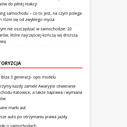
ów do pilnej reakcji
ing samochodu – co to jest, na czym polega
m różni się od zwykłego mycia
zym nie oszczędzać w samochodzie: 20
rów, które najczęściej kończą się droższą
awą
ORYZCJA
Ibiza 3 generacji- opis modelu
rzymy każdy zamek! Awaryjne otwieranie
chodu Katowice, a także naprawa i wymiana
ków
ane marki aut
sze auto po otrzymaniu prawa jazdy
enki o samochodach