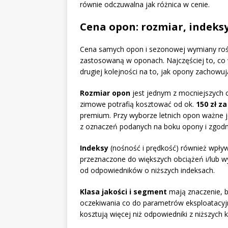
równie odczuwalna jak różnica w cenie.
Cena opon: rozmiar, indeksy
Cena samych opon i sezonowej wymiany rośn
zastosowaną w oponach. Najczęściej to, co 
drugiej kolejności na to, jak opony zachowuj
Rozmiar opon
jest jednym z mocniejszych 
zimowe potrafią kosztować od ok.
150 zł z
premium. Przy wyborze letnich opon ważne j
z oznaczeń podanych na boku opony i zgod
Indeksy
(nośność i prędkość) również wpły
przeznaczone do większych obciążeń i/lub wy
od odpowiedników o niższych indeksach.
Klasa jakości i segment
mają znaczenie, 
oczekiwania co do parametrów eksploatacyj
kosztują więcej niż odpowiedniki z niższych k