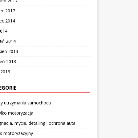
cień 2017
ec 2017
ec 2014
2014
zeń 2014
sień 2013
ień 2013
c 2013
EGORIE
ty utrzymania samochodu
ylko motoryzacja
gnacja, mycie, detailing i ochrona auta
is motoryzacyjny