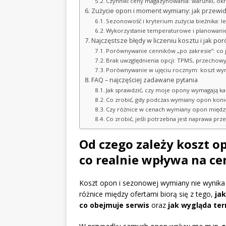
Czynniki ceny magazynowania: warunki, ok
Zużycie opon i moment wymiany: jak przewid
Sezonowość i kryterium zużycia bieżnika: l
Wykorzystanie temperaturowe i planowanie
Najczęstsze błędy w liczeniu kosztu i jak p
Porównywanie cenników „po zakresie”: co j
Brak uwzględnienia opcji: TPMS, przechowy
Porównywanie w ujęciu rocznym: koszt wy
FAQ – najczęściej zadawane pytania
Jak sprawdzić, czy moje opony wymagają k
Co zrobić, gdy podczas wymiany opon konie
Czy różnice w cenach wymiany opon między
Co zrobić, jeśli potrzebna jest naprawa p
Od czego zależy koszt 
co realnie wpływa na ce
Koszt opon i sezonowej wymiany nie wynika z 
różnice między ofertami biorą się z tego,
ja
co obejmuje serwis
oraz
jak wygląda ter