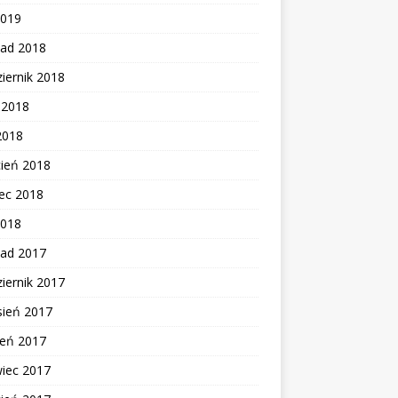
2019
pad 2018
iernik 2018
c 2018
2018
cień 2018
ec 2018
2018
pad 2017
iernik 2017
sień 2017
ień 2017
wiec 2017