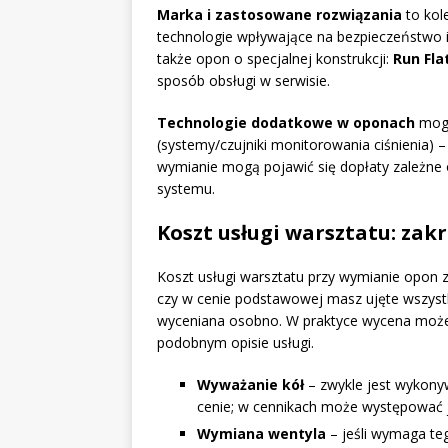
Marka i zastosowane rozwiązania
to kol
technologie wpływające na bezpieczeństwo i 
także opon o specjalnej konstrukcji:
Run Fla
sposób obsługi w serwisie.
Technologie dodatkowe w oponach
mogą
(systemy/czujniki monitorowania ciśnienia) –
wymianie mogą pojawić się dopłaty zależn
systemu.
Koszt usługi warsztatu: zak
Koszt usługi warsztatu przy wymianie opon 
czy w cenie podstawowej masz ujęte wszystk
wyceniana osobno. W praktyce wycena może 
podobnym opisie usługi.
Wyważanie kół
– zwykle jest wykonyw
cenie; w cennikach może występować 
Wymiana wentyla
– jeśli wymaga te