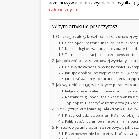
przechowywanie oraz wymianami wynikającymi
całorocznych
.
W tym artykule przeczytasz
Od czego zależy koszt opon i sezonowej wym
Cena opon: rozmiar, indeksy, klasa jakości 
Koszt usługi warsztatu: zakres pracy i stan
Termin i lokalizacja: piki sezonowe, dostępno
Jak policzyć koszt sezonowej wymiany: zaku
Co zwykle wchodzi w cenę kompletu (komp
Jak ująć dopłaty i pozycje w rozbiciu (went
Jak liczyć warianty konstrukcji i serwisu (n
Jak wycenić usługę w praktyce: parametry aut
Felgi stalowe vs aluminiowe oraz wpływ na 
Rozmiar felg i opon: gdzie koszt wynika z 
Typ pojazdu i specyfika rozmiarów (SUV/
TPMS (czujniki ciśnienia) i elektronika: jak 
Kiedy wchodzi dopłata za TPMS i co obejmu
Kalibracja/programowanie po zmianie ogum
Przechowywanie opon sezonowych: jak oszac
Przechowywanie kompletnych kół vs samy