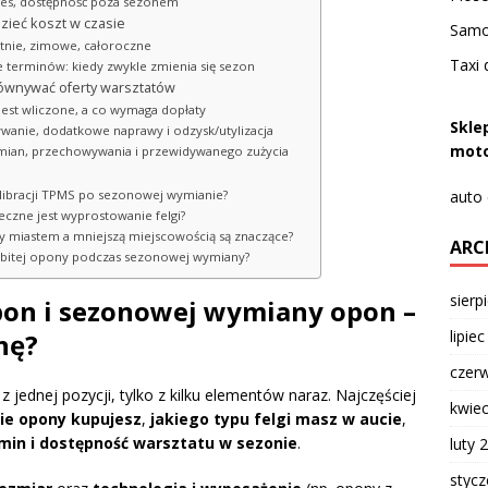
res, dostępność poza sezonem
zieć koszt w czasie
Samo
etnie, zimowe, całoroczne
Taxi 
 terminów: kiedy zwykle zmienia się sezon
orównywać oferty warsztatów
est wliczone, a co wymaga dopłaty
Skle
wanie, dodatkowe naprawy i odzysk/utylizacja
moto
mian, przechowywania i przewidywanego zużycia
auto
alibracji TPMS po sezonowej wymianie?
czne jest wyprostowanie felgi?
 miastem a mniejszą miejscowością są znaczące?
ARC
rzebitej opony podczas sezonowej wymiany?
sierp
opon i sezonowej wymiany opon –
lipie
nę?
czer
jednej pozycji, tylko z kilku elementów naraz. Najczęściej
kwie
kie opony kupujesz
,
jakiego typu felgi masz w aucie
,
min i dostępność warsztatu w sezonie
.
luty 
styc