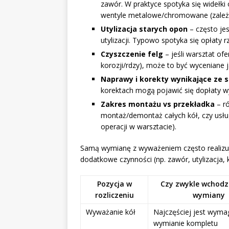
zawór. W praktyce spotyka się widełki
wentyle metalowe/chromowane (zależn
Utylizacja starych opon
– często je
utylizacji. Typowo spotyka się opłaty 
Czyszczenie felg
– jeśli warsztat of
korozji/rdzy), może to być wyceniane
Naprawy i korekty wynikające ze s
korektach mogą pojawić się dopłaty w
Zakres montażu vs przekładka
– ró
montaż/demontaż całych kół, czy usłu
operacji w warsztacie).
Samą wymianę z wyważeniem często realizuj
dodatkowe czynności (np. zawór, utylizacja, 
Pozycja w
Czy zwykle wchodz
rozliczeniu
wymiany
Wyważanie kół
Najczęściej jest wyma
wymianie kompletu