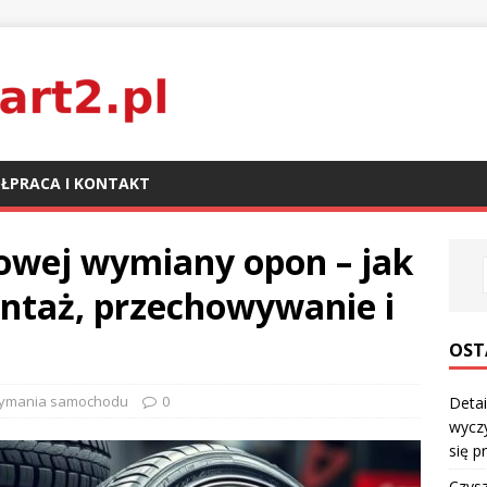
ŁPRACA I KONTAKT
nowej wymiany opon – jak
ontaż, przechowywanie i
OST
zymania samochodu
0
Detai
wyczy
się p
Czysz