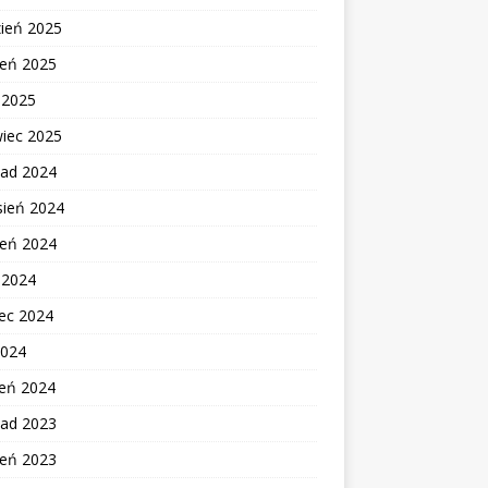
zień 2025
ień 2025
c 2025
wiec 2025
pad 2024
sień 2024
ień 2024
c 2024
ec 2024
2024
zeń 2024
pad 2023
ień 2023