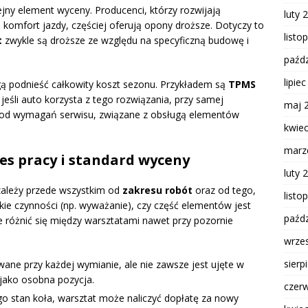
ejny element wyceny. Producenci, którzy rozwijają
luty 
komfort jazdy, częściej oferują opony droższe. Dotyczy to
listo
t
zwykle są droższe ze względu na specyficzną budowę i
paźdz
lipie
 podnieść całkowity koszt sezonu. Przykładem są
TPMS
 jeśli auto korzysta z tego rozwiązania, przy samej
maj 
e od wymagań serwisu, związane z obsługą elementów
kwie
marz
res pracy i standard wyceny
luty 
zależy przede wszystkim od
zakresu robót
oraz od tego,
listo
ie czynności (np. wyważanie), czy część elementów jest
paźdz
różnić się między warsztatami nawet przy pozornie
wrze
sierp
ane przy każdej wymianie, ale nie zawsze jest ujęte w
jako osobna pozycja.
czer
go stan koła, warsztat może naliczyć dopłatę za nowy