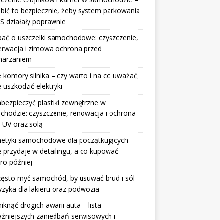
obić to bezpiecznie, żeby system parkowania
S działały poprawnie
bać o uszczelki samochodowe: czyszczenie,
erwacja i zimowa ochrona przed
marzaniem
 komory silnika – czy warto i na co uważać,
e uszkodzić elektryki
abezpieczyć plastiki zewnętrzne w
hodzie: czyszczenie, renowacja i ochrona
 UV oraz solą
etyki samochodowe dla początkujących –
ę przydaje w detailingu, a co kupować
ro później
zęsto myć samochód, by usuwać brud i sól
yzyka dla lakieru oraz podwozia
niknąć drogich awarii auta – lista
żniejszych zaniedbań serwisowych i