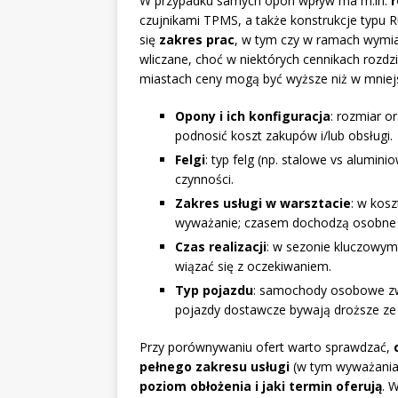
W przypadku samych opon wpływ ma m.in.
r
czujnikami TPMS, a także konstrukcje typu Run
się
zakres prac
, w tym czy w ramach wymi
wliczane, choć w niektórych cennikach rozdz
miastach ceny mogą być wyższe niż w mniej
Opony i ich konfiguracja
: rozmiar o
podnosić koszt zakupów i/lub obsługi.
Felgi
: typ felg (np. stalowe vs alumin
czynności.
Zakres usługi w warsztacie
: w kos
wyważanie; czasem dochodzą osobne 
Czas realizacji
: w sezonie kluczowym
wiązać się z oczekiwaniem.
Typ pojazdu
: samochody osobowe zw
pojazdy dostawcze bywają droższe ze w
Przy porównywaniu ofert warto sprawdzać,
pełnego zakresu usługi
(w tym wyważania 
poziom obłożenia i jaki termin oferują
. 