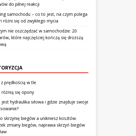
ów do pilnej reakcji
ing samochodu – co to jest, na czym polega
m różni się od zwykłego mycia
zym nie oszczędzać w samochodzie: 20
rów, które najczęściej kończą się droższą
awą
ORYZCJA
 z prędkością w tle
różnią się opony
jest hydraulika siłowa i gdzie znajduje swoje
osowanie?
o skrzynię biegów a unikniesz kosztów.
zek zmiany biegów, naprawa skrzyń biegów
ław