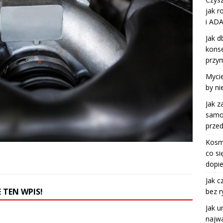
jak r
i ADA
Jak d
kons
przy
Mycie
by ni
Jak z
samoc
przed
Kosm
co si
dopie
Jak c
 TEN WPIS!
bez r
Jak u
najwa