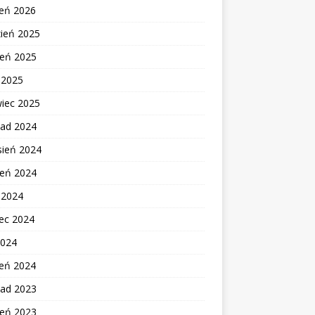
zeń 2026
zień 2025
ień 2025
c 2025
wiec 2025
pad 2024
sień 2024
ień 2024
c 2024
ec 2024
2024
zeń 2024
pad 2023
ień 2023