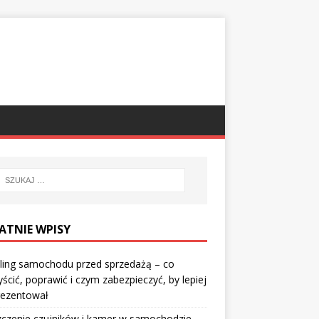
ATNIE WPISY
ling samochodu przed sprzedażą – co
ścić, poprawić i czym zabezpieczyć, by lepiej
rezentował
czenie czujników i kamer w samochodzie –