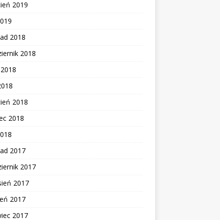
cień 2019
2019
pad 2018
iernik 2018
c 2018
2018
cień 2018
ec 2018
2018
pad 2017
iernik 2017
sień 2017
ień 2017
wiec 2017