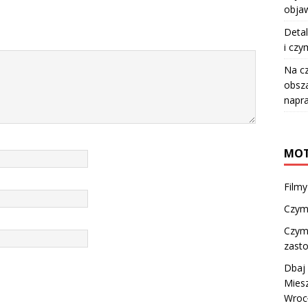
objaw
Detal
i czy
Na c
obsza
napr
MOT
Filmy
Czym 
Czym 
zast
Dbaj 
Mies
Wroc