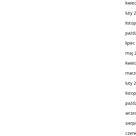
kwie
luty 
listo
paźdz
lipie
maj 
kwie
marz
luty 
listo
paźdz
wrze
sierp
czer