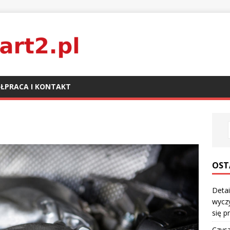
ŁPRACA I KONTAKT
OST
Detai
wyczy
się p
Czysz