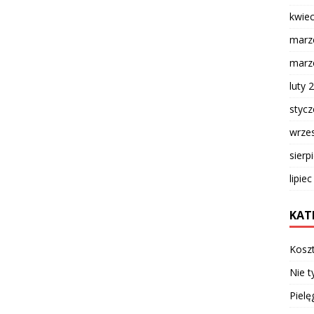
kwie
marz
marz
luty 
styc
wrze
sierp
lipie
KAT
Kosz
Nie t
Pielę