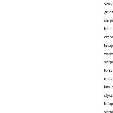
styc
grud
sierp
lipie
czer
listo
wrze
sierp
lipie
marz
luty 
styc
listo
sierp