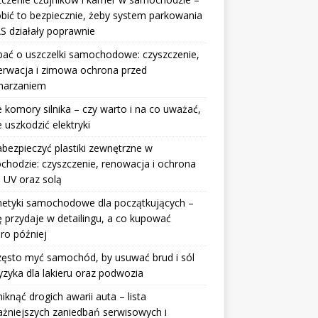
obić to bezpiecznie, żeby system parkowania
S działały poprawnie
bać o uszczelki samochodowe: czyszczenie,
erwacja i zimowa ochrona przed
marzaniem
 komory silnika – czy warto i na co uważać,
e uszkodzić elektryki
abezpieczyć plastiki zewnętrzne w
hodzie: czyszczenie, renowacja i ochrona
 UV oraz solą
etyki samochodowe dla początkujących –
ę przydaje w detailingu, a co kupować
ro później
zęsto myć samochód, by usuwać brud i sól
yzyka dla lakieru oraz podwozia
niknąć drogich awarii auta – lista
żniejszych zaniedbań serwisowych i