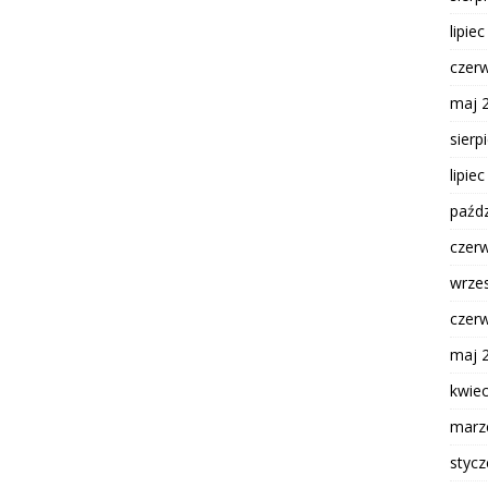
lipie
czer
maj 
sierp
lipie
paźdz
czer
wrze
czer
maj 
kwie
marz
styc