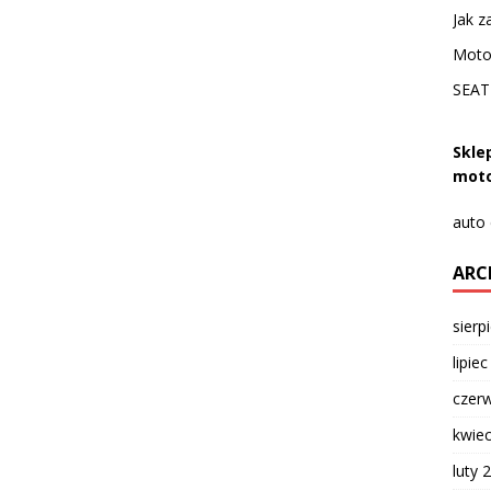
Jak z
Moto
SEAT 
Skle
moto
auto
ARC
sierp
lipie
czer
kwie
luty 